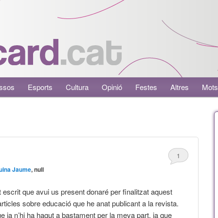
ssos
Esports
Cultura
Opinió
Festes
Altres
Mots
1
uina Jaume
, null
escrit que avui us present donaré per finalitzat aquest
articles sobre educació que he anat publicant a la revista.
e ja n’hi ha hagut a bastament per la meva part, ja que