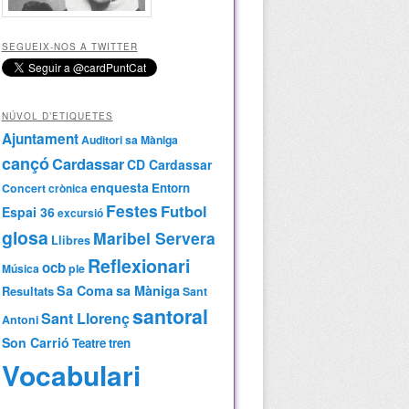
SEGUEIX-NOS A TWITTER
NÚVOL D’ETIQUETES
Ajuntament
Auditori sa Màniga
cançó
Cardassar
CD Cardassar
enquesta
Entorn
Concert
crònica
Festes
Futbol
Espai 36
excursió
glosa
Maribel Servera
Llibres
Reflexionari
ocb
Música
ple
Sa Coma
sa Màniga
Resultats
Sant
santoral
Sant Llorenç
Antoni
Son Carrió
Teatre
tren
Vocabulari