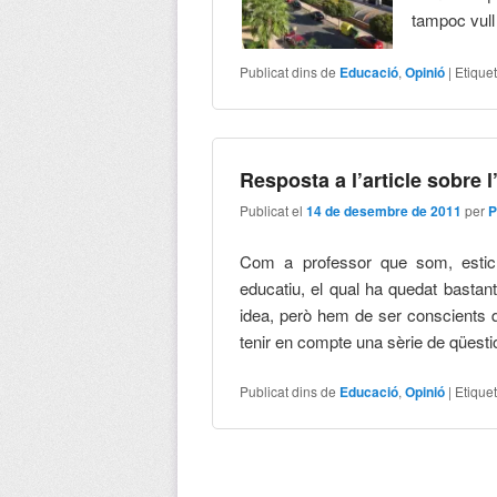
tampoc vull
Publicat dins de
Educació
,
Opinió
|
Etique
Resposta a l’article sobre 
Publicat el
14 de desembre de 2011
per
P
Com a professor que som, estic 
educatiu, el qual ha quedat bastant
idea, però hem de ser conscients qu
tenir en compte una sèrie de qüest
Publicat dins de
Educació
,
Opinió
|
Etique