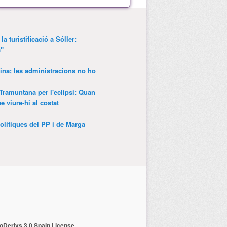
a turistificació a Sóller:
a"
ina; les administracions no ho
 Tramuntana per l'eclipsi: Quan
 viure-hi al costat
olítiques del PP i de Marga
Derivs 3.0 Spain License
.