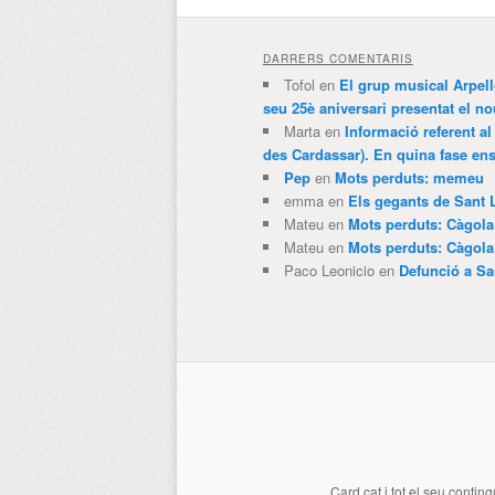
DARRERS COMENTARIS
Tofol
en
El grup musical Arpel
seu 25è aniversari presentat el
Marta
en
Informació referent al
des Cardassar). En quina fase e
Pep
en
Mots perduts: memeu
emma
en
Els gegants de Sant 
Mateu
en
Mots perduts: Càgol
Mateu
en
Mots perduts: Càgol
Paco Leonicio
en
Defunció a Sa
Card.cat
i tot el seu conting