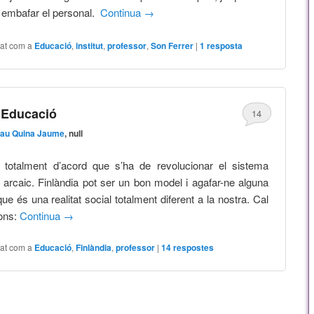
 embafar el personal.
Continua
→
tat com a
Educació
,
institut
,
professor
,
Son Ferrer
|
1
resposta
l’Educació
14
au Quina Jaume
, null
totalment d’acord que s’ha de revolucionar el sistema
 arcaic. Finlàndia pot ser un bon model i agafar-ne alguna
e és una realitat social totalment diferent a la nostra. Cal
ions:
Continua
→
tat com a
Educació
,
Finlàndia
,
professor
|
14
respostes