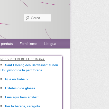
Cerca
 perduts
Feminisme
Llengua
MÉS VISITATS DE LA SETMANA:
Sant Llorenç des Cardassar: el nou
Hollywood de la part forana
Què en trobau?
Exhibició de gloses
Fins aquí hem arribat!
Per la berena, caragols