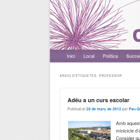
Menú principal
Inici
Aneu al contingut principal
Aneu al contingut secundari
Local
Política
Succe
ARXIU D'ETIQUETES:
PROFESSOR
Adéu a un curs escolar
Publicat el
28 de març de 2012
per
Pau Q
Amb aquest 
minicicle d’
Consider qu