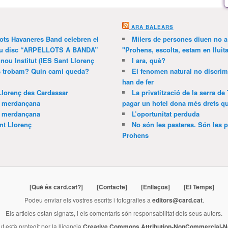
ARA BALEARS
lots Havaneres Band celebren el
Milers de persones diuen no a l
 nou disc “ARPELLOTS A BANDA”
"Prohens, escolta, estam en lluit
 nou Institut (IES Sant Llorenç
I ara, què?
ns trobam? Quin camí queda?
El fenomen natural no discrim
han de fer
Llorenç des Cardassar
La privatització de la serra de
a merdançana
pagar un hotel dona més drets que
a merdançana
L’oportunitat perduda
nt Llorenç
No són les pasteres. Són les p
Prohens
[Què és card.cat?]
[Contacte]
[Enllaços]
[El Temps]
Podeu enviar els vostres escrits i fotografies a
editors@card.cat
.
Els articles estan signats, i els comentaris són responsabilitat dels seus autors.
ut està protegit per la llicencia
Creative Commons Attribution-NonCommercial-No