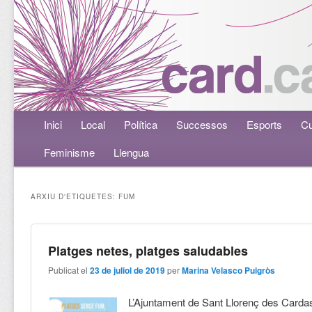
Menú principal
Inici
Aneu al contingut principal
Aneu al contingut secundari
Local
Política
Successos
Esports
Cu
Feminisme
Llengua
ARXIU D'ETIQUETES:
FUM
Platges netes, platges saludables
Publicat el
23 de juliol de 2019
per
Marina Velasco Puigròs
L’Ajuntament de Sant Llorenç des Carda