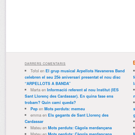
DARRERS COMENTARIS
Tofol
en
El grup musical Arpellots Havaneres Band
celebren el seu 25è aniversari presentat el nou disc
“ARPELLOTS A BANDA”
Marta
en
Informació referent al nou Institut (IES
Sant Llorenç des Cardassar). En quina fase ens
trobam? Quin camí queda?
Pep
en
Mots perduts: memeu
emma
en
Els gegants de Sant Llorenç des
Cardassar
Mateu
en
Mots perduts: Càgola merdançana
Mateu
en
Mots perduts: Càgola merdançana