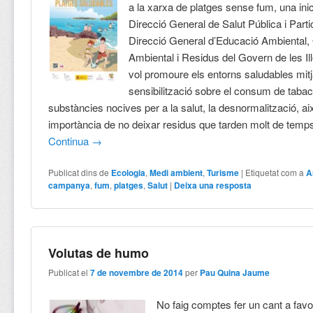
a la xarxa de platges sense fum, una inic
Direcció General de Salut Pública i Partic
Direcció General d’Educació Ambiental, 
Ambiental i Residus del Govern de les Il
vol promoure els entorns saludables mitj
sensibilització sobre el consum de tabac 
substàncies nocives per a la salut, la desnormalització, ai
importància de no deixar residus que tarden molt de temps
Continua
→
Publicat dins de
Ecologia
,
Medi ambient
,
Turisme
|
Etiquetat com a
A
campanya
,
fum
,
platges
,
Salut
|
Deixa una resposta
Volutas de humo
Publicat el
7 de novembre de 2014
per
Pau Quina Jaume
No faig comptes fer un cant a favo