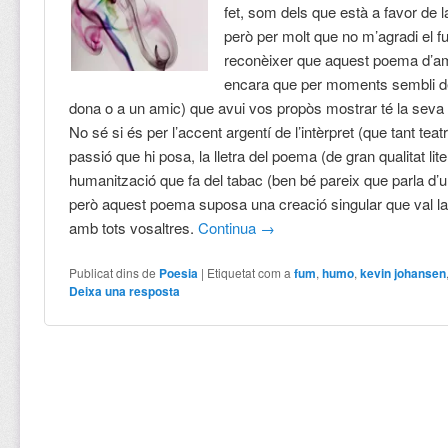
fet, som dels que està a favor de la
però per molt que no m’agradi el 
reconèixer que aquest poema d’amo
encara que per moments sembli d
dona o a un amic) que avui vos propòs mostrar té la seva g
No sé si és per l’accent argentí de l’intèrpret (que tant teatra
passió que hi posa, la lletra del poema (de gran qualitat lite
humanització que fa del tabac (ben bé pareix que parla d’
però aquest poema suposa una creació singular que val l
amb tots vosaltres.
Continua
→
Publicat dins de
Poesia
|
Etiquetat com a
fum
,
humo
,
kevin johansen
Deixa una resposta