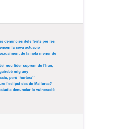
es denúncies dels ferits per les
ensen la seva actuació
 sexualment de la neta menor de
 del nou líder suprem de l'Iran,
gairebé mig any
ssic, però ‘hortera’”
ure l'eclipsi des de Mallorca?
estudia denunciar la vulneració