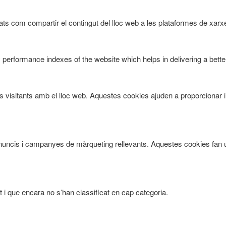
ts com compartir el contingut del lloc web a les plataformes de xarxes
rformance indexes of the website which helps in delivering a better 
ls visitants amb el lloc web. Aquestes cookies ajuden a proporcionar 
ts anuncis i campanyes de màrqueting rellevants. Aquestes cookies fan 
 i que encara no s’han classificat en cap categoria.