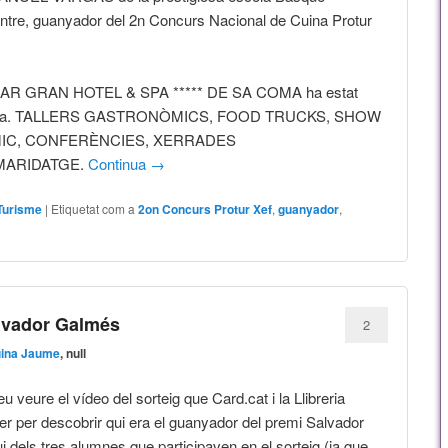
ntre, guanyador del 2n Concurs Nacional de Cuina Protur
OMAR GRAN HOTEL & SPA ***** DE SA COMA ha estat
la cuina. TALLERS GASTRONÒMICS, FOOD TRUCKS, SHOW
MIC, CONFERÈNCIES, XERRADES
MARIDATGE.
Continua
→
Turisme
|
Etiquetat com a
2on Concurs Protur Xef
,
guanyador
,
lvador Galmés
2
uina Jaume
, null
u veure el vídeo del sorteig que Card.cat i la Llibreria
r per descobrir qui era el guanyador del premi Salvador
dels tres alumnes que participaven en el sorteig (ja que