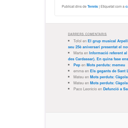
Publicat dins de
Tennis
|
Etiquetat com a
c
DARRERS COMENTARIS
Tofol
en
El grup musical Arpel
seu 25è aniversari presentat el
Marta
en
Informació referent al
des Cardassar). En quina fase e
Pep
en
Mots perduts: memeu
emma
en
Els gegants de Sant 
Mateu
en
Mots perduts: Càgol
Mateu
en
Mots perduts: Càgol
Paco Leonicio
en
Defunció a Sa