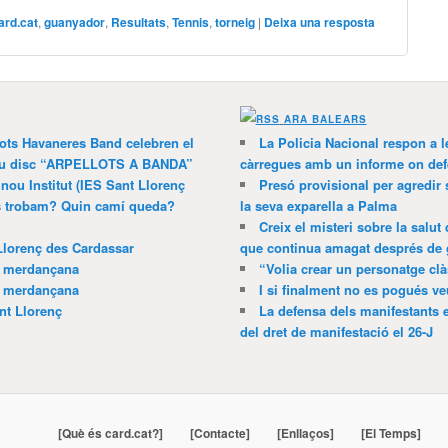
ard.cat
,
guanyador
,
Resultats
,
Tennis
,
torneig
|
Deixa una resposta
ARA BALEARS
lots Havaneres Band celebren el
La Policia Nacional respon a l
 nou disc “ARPELLOTS A BANDA”
càrregues amb un informe on def
 nou Institut (IES Sant Llorenç
Presó provisional per agredir
ns trobam? Quin camí queda?
la seva exparella a Palma
Creix el misteri sobre la salut
Llorenç des Cardassar
que continua amagat després de 
a merdançana
“Volia crear un personatge clà
a merdançana
I si finalment no es pogués ve
nt Llorenç
La defensa dels manifestants 
del dret de manifestació el 26-J
[Què és card.cat?]
[Contacte]
[Enllaços]
[El Temps]