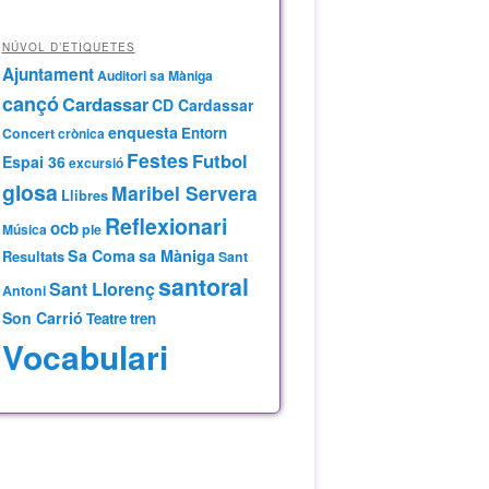
NÚVOL D’ETIQUETES
Ajuntament
Auditori sa Màniga
cançó
Cardassar
CD Cardassar
enquesta
Entorn
Concert
crònica
Festes
Futbol
Espai 36
excursió
glosa
Maribel Servera
Llibres
Reflexionari
ocb
Música
ple
Sa Coma
sa Màniga
Resultats
Sant
santoral
Sant Llorenç
Antoni
Son Carrió
Teatre
tren
Vocabulari