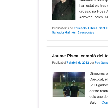
han estat els tres
grossa: na
Rosa
A
Adrover Torres. Mo
Publicat dins de
Educació
,
Llibres
,
Sant L
Salvador Galmés
|
2
respostes
Jaume Pisca, campió del to
Publicat el
7 d'abril de 2012
per
Pau Quin
Dimecres pa
Card.cat, el
(20 jugador
sense retar
dels cap de
Salom.
Con