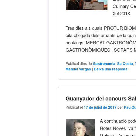
Culinary Ce
Xef 2018.
Tres dies als quals PROTUR BI
cita obligada dels amants de 
cookings, MERCAT GASTRONÒ
GASTRONÒMIQUES I SOPARS 
Publicat dins de
Gastronomia
,
Sa Costa
,
Manuel Vargas
|
Deixa una resposta
Guanyador del concurs Sa
Publicat el
17 de juliol de 2017
per
Pau Q
A continuació pode
Rotes Noves va fe
Galmés. Aviam qui 