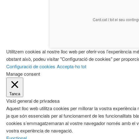
Card.cat
i tot el seu conting
Utilitzem cookies al nostre lloc web per oferir-vos l’experiència m
obstant això, podeu visitar "Configuració de cookies" per proporci
Configuració de cookies
Accepta-ho tot
Manage consent
Tanca
Visió general de privadesa
Aquest lloc web utilitza cookies per millorar la vostra experièn
ja que són essencials per al funcionament de les funcionalitats b
cookies s’emmagatzemaran al vostre navegador només amb el vost
vostra experiència de navegació.
Functional