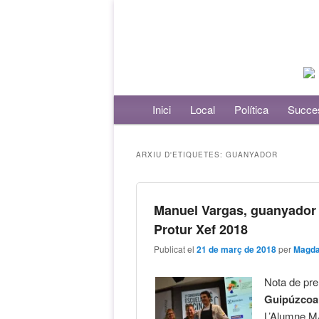
Menú principal
Inici
Aneu al contingut principal
Aneu al contingut secundari
Local
Política
Succe
ARXIU D'ETIQUETES:
GUANYADOR
Manuel Vargas, guanyador 
Protur Xef 2018
Publicat el
21 de març de 2018
per
Magda
Nota de pr
Guipúzcoa 
L’Alumne M