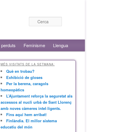
Cerca
 perduts
Feminisme
Llengua
MÉS VISITATS DE LA SETMANA:
Què en trobau?
Exhibició de gloses
Per la berena, caragols
homeopàtics
L’Ajuntament reforça la seguretat als
accessos al nucli urbà de Sant Llorenç
amb noves càmeres intel·ligents.
Fins aquí hem arribat!
Finlàndia. El millor sistema
educatiu del món