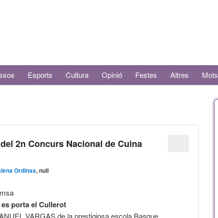
ssos
Esports
Cultura
Opinió
Festes
Altres
Mots
del 2n Concurs Nacional de Cuina
lena Ordinas
, null
emsa
es porta el Cullerot
ANUEL VARGAS de la prestigiosa escola Basque