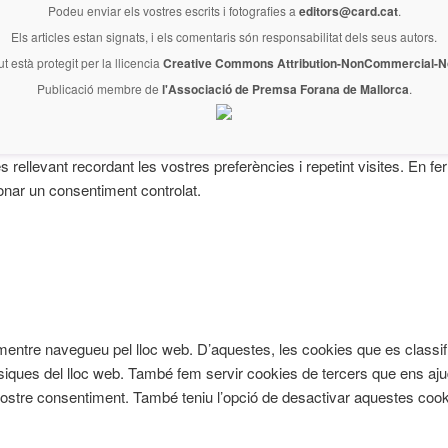
Podeu enviar els vostres escrits i fotografies a
editors@card.cat
.
Els articles estan signats, i els comentaris són responsabilitat dels seus autors.
ut està protegit per la llicencia
Creative Commons Attribution-NonCommercial-No
Publicació membre de
l'Associació de Premsa Forana de Mallorca
.
és rellevant recordant les vostres preferències i repetint visites. En 
onar un consentiment controlat.
cia mentre navegueu pel lloc web. D’aquestes, les cookies que es cl
àsiques del lloc web. També fem servir cookies de tercers que ens aju
re consentiment. També teniu l’opció de desactivar aquestes cookie