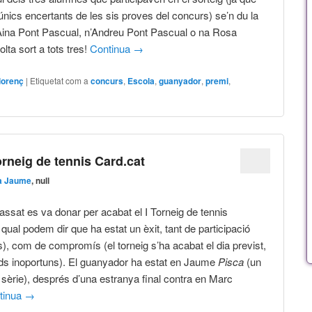
 únics encertants de les sis proves del concurs) se’n du la
ina Pont Pascual, n’Andreu Pont Pascual o na Rosa
lta sort a tots tres!
Continua
→
lorenç
|
Etiquetat com a
concurs
,
Escola
,
guanyador
,
premi
,
rneig de tennis Card.cat
a Jaume
, null
ssat es va donar per acabat el I Torneig de tennis
 qual podem dir que ha estat un èxit, tant de participació
s), com de compromís (el torneig s’ha acabat el dia previst,
ds inoportuns). El guanyador ha estat en Jaume
Pisca
(un
 sèrie), després d’una estranya final contra en Marc
tinua
→