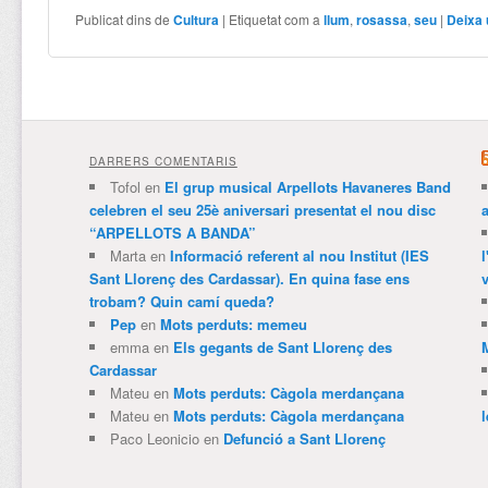
Publicat dins de
Cultura
|
Etiquetat com a
llum
,
rosassa
,
seu
|
Deixa 
DARRERS COMENTARIS
Tofol
en
El grup musical Arpellots Havaneres Band
celebren el seu 25è aniversari presentat el nou disc
“ARPELLOTS A BANDA”
Marta
en
Informació referent al nou Institut (IES
Sant Llorenç des Cardassar). En quina fase ens
v
trobam? Quin camí queda?
Pep
en
Mots perduts: memeu
emma
en
Els gegants de Sant Llorenç des
Cardassar
Mateu
en
Mots perduts: Càgola merdançana
Mateu
en
Mots perduts: Càgola merdançana
Paco Leonicio
en
Defunció a Sant Llorenç