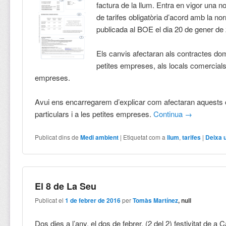
factura de la llum. Entra en vigor una n
de tarifes obligatòria d’acord amb la no
publicada al BOE el dia 20 de gener de
Els canvis afectaran als contractes dom
petites empreses, als locals comercials
empreses.
Avui ens encarregarem d’explicar com afectaran aquests 
particulars i a les petites empreses.
Continua
→
Publicat dins de
Medi ambient
|
Etiquetat com a
llum
,
tarifes
|
Deixa 
El 8 de La Seu
Publicat el
1 de febrer de 2016
per
Tomàs Martínez
, null
Dos dies a l’any, el dos de febrer, (2 del 2) festivitat de a C