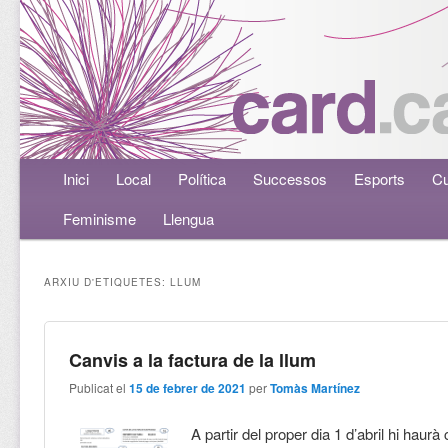
Menú principal
Inici
Aneu al contingut principal
Aneu al contingut secundari
Local
Política
Successos
Esports
Cu
Feminisme
Llengua
ARXIU D'ETIQUETES:
LLUM
Canvis a la factura de la llum
Publicat el
15 de febrer de 2021
per
Tomàs Martínez
A partir del proper dia 1 d’abril hi haurà