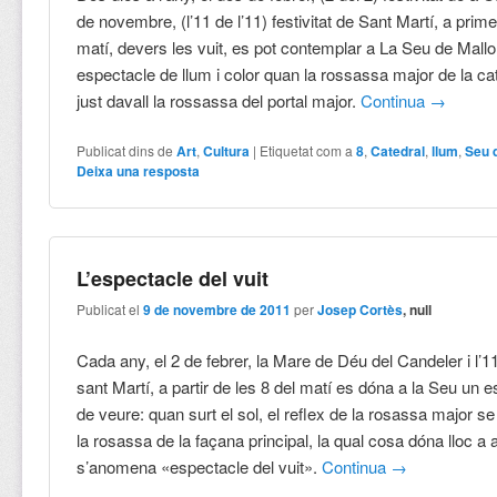
de novembre, (l’11 de l’11) festivitat de Sant Martí, a prim
matí, devers les vuit, es pot contemplar a La Seu de Mall
espectacle de llum i color quan la rossassa major de la ca
just davall la rossassa del portal major.
Continua
→
Publicat dins de
Art
,
Cultura
|
Etiquetat com a
8
,
Catedral
,
llum
,
Seu 
Deixa una resposta
L’espectacle del vuit
Publicat el
9 de novembre de 2011
per
Josep Cortès
, null
Cada any, el 2 de febrer, la Mare de Déu del Candeler i l’
sant Martí, a partir de les 8 del matí es dóna a la Seu un 
de veure: quan surt el sol, el reflex de la rosassa major se 
la rosassa de la façana principal, la qual cosa dóna lloc a a
s’anomena «espectacle del vuit».
Continua
→