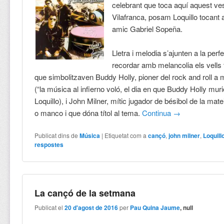
celebrant que toca aquí aquest ve
Vilafranca, posam Loquillo tocant
amic Gabriel Sopeña.
Lletra i melodia s’ajunten a la perf
recordar amb melancolia els vells
que simbolitzaven Buddy Holly, pioner del rock and roll a 
(“la música al infierno voló, el dia en que Buddy Holly mur
Loquillo), i John Milner, mític jugador de bésibol de la ma
o manco i que dóna títol al tema.
Continua
→
Publicat dins de
Música
|
Etiquetat com a
cançó
,
john milner
,
Loquill
respostes
La cançó de la setmana
Publicat el
20 d'agost de 2016
per
Pau Quina Jaume
, null