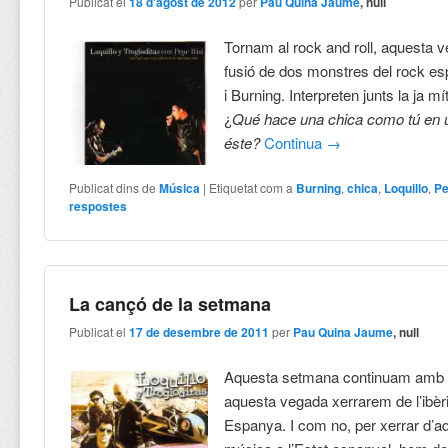
Publicat el
18 d'agost de 2012
per
Pau Quina Jaume
, null
Tornam al rock and roll, aquesta 
fusió de dos monstres del rock esp
i Burning. Interpreten junts la ja m
¿
Qué hace una chica como tú en 
éste?
Continua
→
Publicat dins de
Música
|
Etiquetat com a
Burning
,
chica
,
Loquillo
,
Pe
respostes
La cançó de la setmana
Publicat el
17 de desembre de 2011
per
Pau Quina Jaume
, null
Aquesta setmana continuam amb e
aquesta vegada xerrarem de l’ibèric
Espanya. I com no, per xerrar d’a