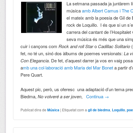
La setmana passada ja juntàrem lit
música
amb Albert Camus i The 
el mateix amb la poesia de Gil de
rock de Loquillo. I és que si un s’
carrera del cantant de l’Hospitalet
seva música és més que una simp
cuir i cançons com
Rock and roll Star
o
Cadillac Solitario
(
fet, no té un, sinó dos àlbums de poemes versionats:
La v
Con Elegancia
. De fet, d’aquest darrer ja vos en vaig po
a
mb una col·laboració amb
Maria del Mar Bonet
a partir 
Pere Quart.
Aquest pic, però, us oferesc una adaptació d’un tema prec
Biedma,
No volveré a ser joven
,
Continua
→
Publicat dins de
Música
|
Etiquetat com a
gil de biedma
,
Loquillo
,
poe