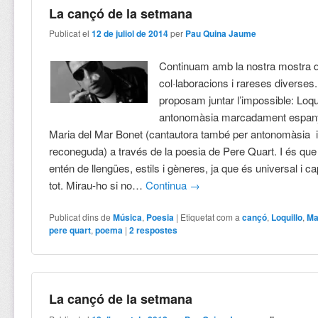
La cançó de la setmana
Publicat el
12 de juliol de 2014
per
Pau Quina Jaume
Continuam amb la nostra mostra d
col·laboracions i rareses diverses
proposam juntar l’impossible: Loqui
antonomàsia marcadament espany
Maria del Mar Bonet (cantautora també per antonomàsia i
reconeguda) a través de la poesia de Pere Quart. I és que
entén de llengües, estils i gèneres, ja que és universal i c
tot. Mirau-ho si no…
Continua
→
Publicat dins de
Música
,
Poesia
|
Etiquetat com a
cançó
,
Loquillo
,
Ma
pere quart
,
poema
|
2
respostes
La cançó de la setmana