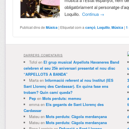
música a l’Estat espanyol, hem de 
obligatòriament al personatge d’a
Loquillo.
Continua
→
Publicat dins de
Música
|
Etiquetat com a
cançó
,
Loquillo
,
Música
|
1
DARRERS COMENTARIS
Tofol
en
El grup musical Arpellots Havaneres Band
celebren el seu 25è aniversari presentat el nou disc
“ARPELLOTS A BANDA”
Marta
en
Informació referent al nou Institut (IES
3
Sant Llorenç des Cardassar). En quina fase ens
trobam? Quin camí queda?
Pep
en
Mots perduts: memeu
emma
en
Els gegants de Sant Llorenç des
t
Cardassar
Mateu
en
Mots perduts: Càgola merdançana
Mateu
en
Mots perduts: Càgola merdançana
Paco Leonicio
en
Defunció a Sant Llorenç