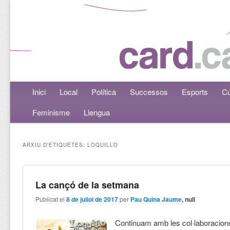
Menú principal
Inici
Aneu al contingut principal
Aneu al contingut secundari
Local
Política
Successos
Esports
Cu
Feminisme
Llengua
ARXIU D'ETIQUETES:
LOQUILLO
La cançó de la setmana
Publicat el
8 de juliol de 2017
per
Pau Quina Jaume
, null
Continuam amb les col·laboracions 