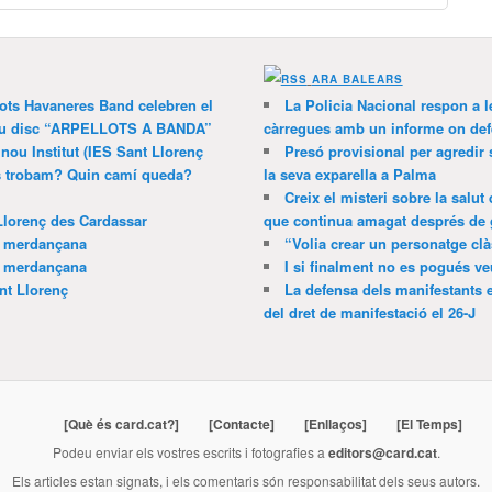
ARA BALEARS
lots Havaneres Band celebren el
La Policia Nacional respon a l
 nou disc “ARPELLOTS A BANDA”
càrregues amb un informe on def
 nou Institut (IES Sant Llorenç
Presó provisional per agredir
ns trobam? Quin camí queda?
la seva exparella a Palma
Creix el misteri sobre la salut
Llorenç des Cardassar
que continua amagat després de 
a merdançana
“Volia crear un personatge clà
a merdançana
I si finalment no es pogués ve
nt Llorenç
La defensa dels manifestants 
del dret de manifestació el 26-J
[Què és card.cat?]
[Contacte]
[Enllaços]
[El Temps]
Podeu enviar els vostres escrits i fotografies a
editors@card.cat
.
Els articles estan signats, i els comentaris són responsabilitat dels seus autors.