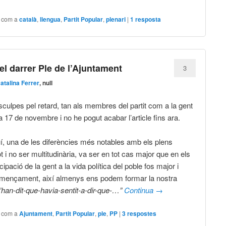
t com a
català
,
llengua
,
Partit Popular
,
plenari
|
1
resposta
el darrer Ple de l’Ajuntament
3
atalina Ferrer
, null
sculpes pel retard, tan als membres del partit com a la gent
dia 17 de novembre i no he pogut acabar l’article fins ara.
, una de les diferències més notables amb els plens
ot i no ser multitudinària, va ser en tot cas major que en els
cipació de la gent a la vida política del poble fos major i
començament, així almenys ens podem formar la nostra
’han-dit-que-havia-sentit-a-dir-que-…”
Continua
→
t com a
Ajuntament
,
Partit Popular
,
ple
,
PP
|
3
respostes