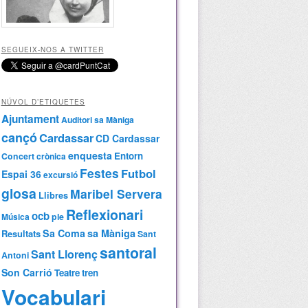
SEGUEIX-NOS A TWITTER
NÚVOL D’ETIQUETES
Ajuntament
Auditori sa Màniga
cançó
Cardassar
CD Cardassar
enquesta
Entorn
Concert
crònica
Festes
Futbol
Espai 36
excursió
glosa
Maribel Servera
Llibres
Reflexionari
ocb
Música
ple
Sa Coma
sa Màniga
Resultats
Sant
santoral
Sant Llorenç
Antoni
Son Carrió
Teatre
tren
Vocabulari