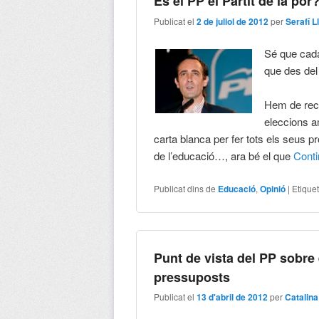
És el PP el Partit de la por
Publicat el
2 de juliol de 2012
per
Serafí L
Sé que cada
que des del 
Hem de reco
eleccions am
carta blanca per fer tots els seus 
de l’educació…, ara bé el que
Cont
Publicat dins de
Educació
,
Opinió
|
Etique
Punt de vista del PP sobre 
pressuposts
Publicat el
13 d'abril de 2012
per
Catalina