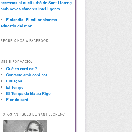
accessos al nucli urbà de Sant Llorenç
amb noves càmeres intel·ligents.
Finlàndia. El millor sistema
educatiu del món
SEGUEIX-NOS A FACEBOOK
MÉS INFORMACIÓ:
Què és card.cat?
Contacte amb card.cat
Enllaços
El Temps
El Temps de Mateu Rigo
Flor de card
FOTOS ANTIGUES DE SANT LLORENÇ