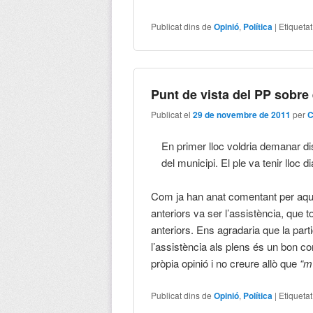
Publicat dins de
Opinió
,
Política
|
Etiqueta
Punt de vista del PP sobre 
Publicat el
29 de novembre de 2011
per
C
En primer lloc voldria demanar di
del municipi. El ple va tenir lloc 
Com ja han anat comentant per aquí
anteriors va ser l’assistència, que t
anteriors. Ens agradaria que la parti
l’assistència als plens és un bon 
pròpia opinió i no creure allò que
“m
Publicat dins de
Opinió
,
Política
|
Etiqueta