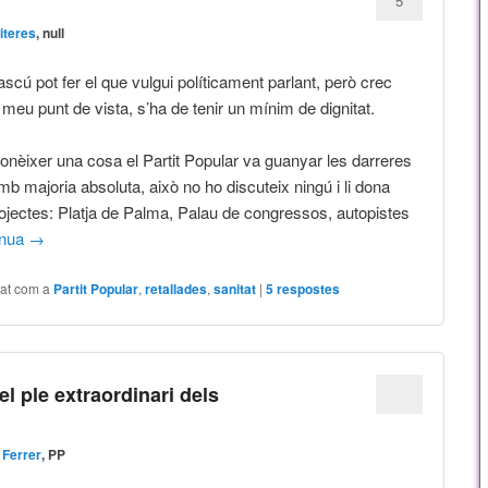
?
5
literes
, null
scú pot fer el que vulgui políticament parlant, però crec
meu punt de vista, s’ha de tenir un mínim de dignitat.
nèixer una cosa el Partit Popular va guanyar les darreres
b majoria absoluta, això no ho discuteix ningú i li dona
projectes: Platja de Palma, Palau de congressos, autopistes
inua
→
tat com a
Partit Popular
,
retallades
,
sanitat
|
5
respostes
el ple extraordinari dels
 Ferrer
, PP