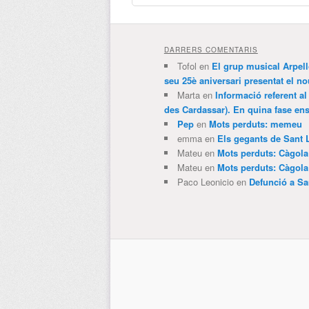
DARRERS COMENTARIS
Tofol
en
El grup musical Arpel
seu 25è aniversari presentat el
Marta
en
Informació referent al
des Cardassar). En quina fase e
Pep
en
Mots perduts: memeu
emma
en
Els gegants de Sant 
Mateu
en
Mots perduts: Càgol
Mateu
en
Mots perduts: Càgol
Paco Leonicio
en
Defunció a Sa