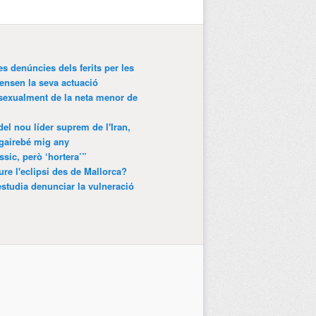
es denúncies dels ferits per les
ensen la seva actuació
 sexualment de la neta menor de
 del nou líder suprem de l'Iran,
gairebé mig any
ssic, però ‘hortera’”
ure l'eclipsi des de Mallorca?
estudia denunciar la vulneració