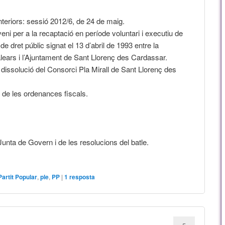
teriors: sessió 2012/6, de 24 de maig.
ni per a la recaptació en període voluntari i executiu de
de dret públic signat el 13 d’abril de 1993 entre la
lears i l’Ajuntament de Sant Llorenç des Cardassar.
a dissolució del Consorci Pla Mirall de Sant Llorenç des
s de les ordenances fiscals.
unta de Govern i de les resolucions del batle.
Partit Popular
,
ple
,
PP
|
1
resposta