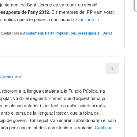
l’Ajuntament de Sant Llorenç es va reunir en sessió
ssuposts de l’any 2012
. Els membres del
PP
vam votar
s motius que s’exposen a continuació:
Continua
→
iquetat com a
Ajuntament
,
Partit Popular
,
ple
,
pressuposts
|
Deixa
1
 Cortès
, null
 referent a la llengua catalana a la Funció Pública, na
opular, va dir el següent: Primer, que d’aquest tema ja
n plenari anterior i, per tant, no calia insistir-hi més;
 amb el tema de la llengua; i tercer, que la feina de
’equip de govern. Tot seguit s’aixecaren i abandonaren el saló
ada per unanimitat dels assistents a la votació.
Continua