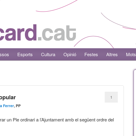
ssos
Esports
Cultura
Opinió
Festes
Altres
Mots
Popular
1
na Ferrer
, PP
rar un Ple ordinari a l’Ajuntament amb el següent ordre del