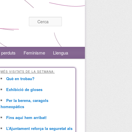
Cerca
 perduts
Feminisme
Llengua
MÉS VISITATS DE LA SETMANA:
Què en trobau?
Exhibició de gloses
Per la berena, caragols
homeopàtics
Fins aquí hem arribat!
L’Ajuntament reforça la seguretat als