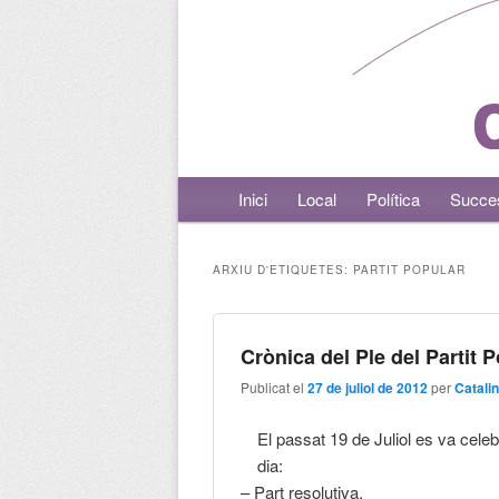
Menú principal
Inici
Aneu al contingut principal
Aneu al contingut secundari
Local
Política
Succe
ARXIU D'ETIQUETES:
PARTIT POPULAR
Crònica del Ple del Partit 
Publicat el
27 de juliol de 2012
per
Catali
El passat 19 de Juliol es va celeb
dia:
– Part resolutiva.