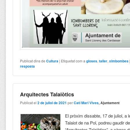
Publicat dins de
Cultura
|
Etiquetat com a
gloses
,
taller
,
ximbombes
resposta
Arquitectes Talaiòtics
Publicat el
2 de juliol de 2021
per
Cati Mari Vives
, Ajuntament
El pròxim dissabte, 17 de juliol, a l
Talaiot de na Pol, podreu gaudir del
“Arquitectes Talaiòtics”, a càrrec 