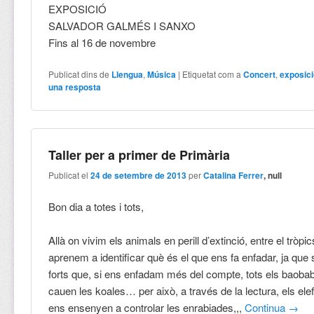
EXPOSICIÓ
SALVADOR GALMÉS I SANXO
Fins al 16 de novembre
Publicat dins de
Llengua
,
Música
|
Etiquetat com a
Concert
,
exposic
una resposta
Taller per a primer de Primària
Publicat el
24 de setembre de 2013
per
Catalina Ferrer
, null
Bon dia a totes i tots,
Allà on vivim els animals en perill d’extinció, entre el tròp
aprenem a identificar què és el que ens fa enfadar, ja que
forts que, si ens enfadam més del compte, tots els baobab
cauen les koales… per això, a través de la lectura, els el
ens ensenyen a controlar les enrabiades,,,
Continua
→