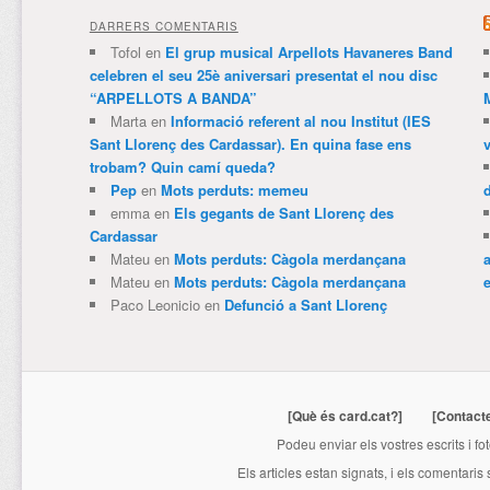
DARRERS COMENTARIS
Tofol
en
El grup musical Arpellots Havaneres Band
celebren el seu 25è aniversari presentat el nou disc
“ARPELLOTS A BANDA”
Marta
en
Informació referent al nou Institut (IES
Sant Llorenç des Cardassar). En quina fase ens
trobam? Quin camí queda?
Pep
en
Mots perduts: memeu
emma
en
Els gegants de Sant Llorenç des
Cardassar
Mateu
en
Mots perduts: Càgola merdançana
Mateu
en
Mots perduts: Càgola merdançana
e
Paco Leonicio
en
Defunció a Sant Llorenç
[Què és card.cat?]
[Contact
Podeu enviar els vostres escrits i fo
Els articles estan signats, i els comentaris