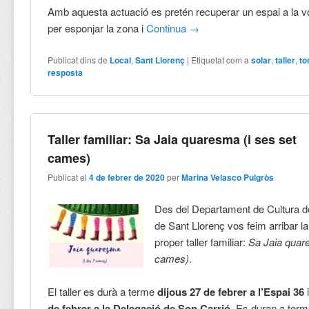
Amb aquesta actuació es pretén recuperar un espai a la vo
per esponjar la zona i
Continua
→
Publicat dins de
Local
,
Sant Llorenç
|
Etiquetat com a
solar
,
taller
,
to
resposta
Taller familiar: Sa Jaia quaresma (i ses set
cames)
Publicat el
4 de febrer de 2020
per
Marina Velasco Puigròs
Des del Departament de Cultura d
de Sant Llorenç vos feim arribar la
proper taller familiar:
Sa Jaia quar
cames)
.
El taller es durà a terme
dijous 27 de febrer a l’Espai 36
de febrer a la Delegació de Son Carrió
. Es duran a term