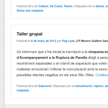
Publicat dins de
Cultura
,
Sa Costa
,
Teatre
|
Etiquetat com a
dansa
,
s
Deixa una resposta
Taller grupal
Publicat el
6 de març de 2012
per
Pep Lluis
, CP Mestre Guillem Ga
Us informam que s’ha iniciat la inscripció a la
cinquena edi
d’Acompanyament a la Ruptura de Parella
dirigit a per
recentment separades o en tràmit de separació que volen 
malestar emocional i millorar la comunicació amb la seva e
possibles efectes negatius en els seus fills i filles.
Contin
Publicat dins de
Educació
|
Etiquetat com a
comunicació
,
ruptura
,
ta
resposta