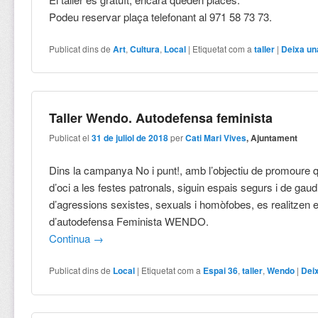
Podeu reservar plaça telefonant al 971 58 73 73.
Publicat dins de
Art
,
Cultura
,
Local
|
Etiquetat com a
taller
|
Deixa un
Taller Wendo. Autodefensa feminista
Publicat el
31 de juliol de 2018
per
Cati Mari Vives
, Ajuntament
Dins la campanya No i punt!, amb l’objectiu de promoure 
d’oci a les festes patronals, siguin espais segurs i de gaudir
d’agressions sexistes, sexuals i homòfobes, es realitzen el
d’autodefensa Feminista WENDO.
Continua
→
Publicat dins de
Local
|
Etiquetat com a
Espai 36
,
taller
,
Wendo
|
Dei