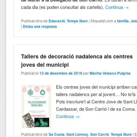
cada dia (es poden consultar als cartells).
Continua
→
Publicat dins de
Educació
,
Temps lliure
|
Etiquetat com a
família
,
Jai
|
Deixa una resposta
Tallers de decoració nadalenca als centres
joves del municipi
Publicat el
12 de desembre de 2019
per
Marina Velasco Puigròs
Els centres joves del municipi arriben ca
tallers nadalencs per al jovent… No te’ls
Pots inscriure’t al Centre Jove de Sant 
Cardassar, de Son Carrió i de sa Coma.
Continua
→
Publicat dins de
Sa Costa
,
Sant Llorenç
,
Son Carrió
,
Temps lliure
|
E