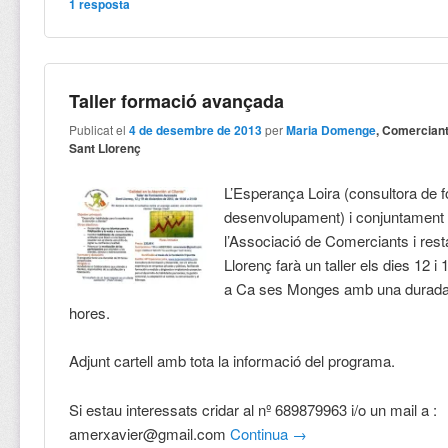
1
resposta
Taller formació avançada
Publicat el
4 de desembre de 2013
per
Maria Domenge
, Comercian
Sant Llorenç
L’Esperança Loira (consultora de f
desenvolupament) i conjuntamen
l’Associació de Comerciants i res
Llorenç farà un taller els dies 12 
a Ca ses Monges amb una durada 
hores.
Adjunt cartell amb tota la informació del programa.
Si estau interessats cridar al nº 689879963 i/o un mail a :
amerxavier@gmail.com
Continua
→