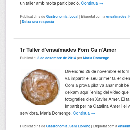
un taller amb molta participació.
Continua
→
Publicat dins de
Gastronomia
,
Local
|
Etiquetat com a
ensaïmades
,
|
Deixa una resposta
1r Taller d’ensaïmades Forn Ca n’Amer
Publicat el
3 de desembre de 2014
per
Maria Domenge
Divendres 28 de novembre el forn
va impartir el seu primer taller d’
Com a prova pilot va anar molt bé 
deixam aquí l’enllaç del vídeo que
fotografies d’en Xavier Amer. El ta
impartit per na Catalina Amer i el 
servidora, Maria Domenge.
Continua
→
Publicat dins de
Gastronomia
,
Sant Llorenç
|
Etiquetat com a
ensaï