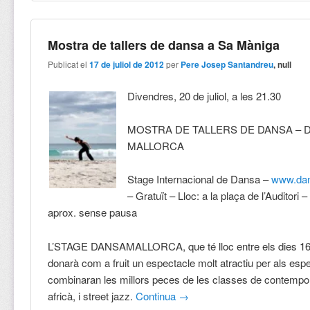
Mostra de tallers de dansa a Sa Màniga
Publicat el
17 de juliol de 2012
per
Pere Josep Santandreu
, null
Divendres, 20 de juliol, a les 21.30
MOSTRA DE TALLERS DE DANSA – 
MALLORCA
Stage Internacional de Dansa –
www.dan
– Gratuït – Lloc: a la plaça de l’Auditori 
aprox. sense pausa
L’STAGE DANSAMALLORCA, que té lloc entre els dies 16 i 
donarà com a fruit un espectacle molt atractiu per als esp
combinaran les millors peces de les classes de contempor
africà, i street jazz.
Continua
→