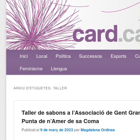
Menú principal
Inici
Aneu al contingut principal
Aneu al contingut secundari
Local
Política
Successos
Esports
Cu
Feminisme
Llengua
ARXIU D'ETIQUETES:
TALLER
Taller de sabons a l’Associació de Gent Gra
Punta de n’Amer de sa Coma
Publicat el
9 de març de 2023
per
Magdalena Ordinas