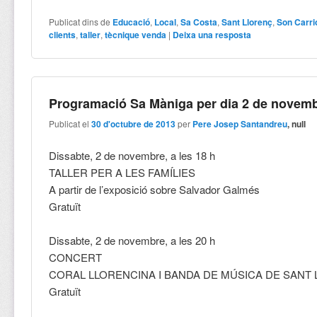
Publicat dins de
Educació
,
Local
,
Sa Costa
,
Sant Llorenç
,
Son Carri
clients
,
taller
,
tècnique venda
|
Deixa una resposta
Programació Sa Màniga per dia 2 de novem
Publicat el
30 d'octubre de 2013
per
Pere Josep Santandreu
, null
Dissabte, 2 de novembre, a les 18 h
TALLER PER A LES FAMÍLIES
A partir de l’exposició sobre Salvador Galmés
Gratuït
Dissabte, 2 de novembre, a les 20 h
CONCERT
CORAL LLORENCINA I BANDA DE MÚSICA DE SANT
Gratuït