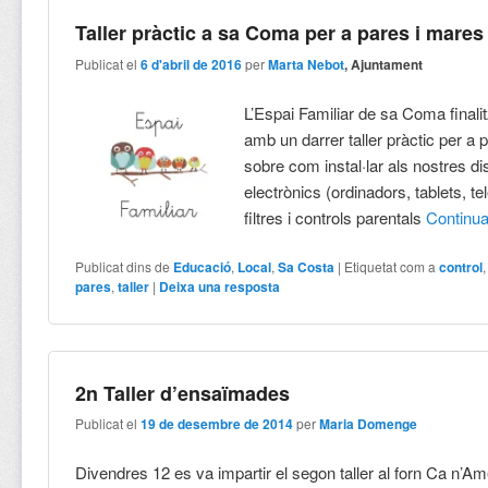
Taller pràctic a sa Coma per a pares i mares
Publicat el
6 d'abril de 2016
per
Marta Nebot
, Ajuntament
L’Espai Familiar de sa Coma final
amb un darrer taller pràctic per a 
sobre com instal·lar als nostres di
electrònics (ordinadors, tablets, t
filtres i controls parentals
Continu
Publicat dins de
Educació
,
Local
,
Sa Costa
|
Etiquetat com a
control
pares
,
taller
|
Deixa una resposta
2n Taller d’ensaïmades
Publicat el
19 de desembre de 2014
per
Maria Domenge
Divendres 12 es va impartir el segon taller al forn Ca n’Ame