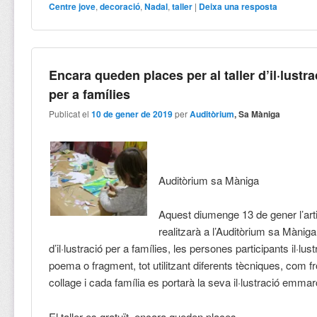
Centre jove
,
decoració
,
Nadal
,
taller
|
Deixa una resposta
Encara queden places per al taller d’il·lustra
per a famílies
Publicat el
10 de gener de 2019
per
Auditòrium
, Sa Màniga
Auditòrium sa Màniga
Aquest diumenge 13 de gener l’art
realitzarà a l’Auditòrium sa Màniga 
d’il·lustració per a famílies, les persones participants il·lust
poema o fragment, tot utilitzant diferents tècniques, com fro
collage i cada família es portarà la seva il·lustració emma
El taller es gratuït, encara queden places.