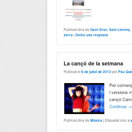
Publicat dins de
Gent Gran
,
Sant Llorenç
serra
|
Deixa una resposta
La cançó de la setmana
Publicat el
6 de juliol de 2013
per
Pau Qui
Per comença
i versions 
cançó
Cam
Continua
Publicat dins de
Música
|
Etiquetat com a