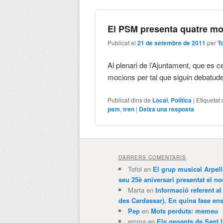
El PSM presenta quatre moc
Publicat el
21 de setembre de 2011
per
T
Al plenari de l’Ajuntament, que es c
mocions per tal que siguin debatud
Publicat dins de
Local
,
Política
|
Etiquetat
psm
,
tren
|
Deixa una resposta
DARRERS COMENTARIS
Tofol
en
El grup musical Arpel
seu 25è aniversari presentat el
Marta
en
Informació referent al
des Cardassar). En quina fase e
Pep
en
Mots perduts: memeu
emma
en
Els gegants de Sant 