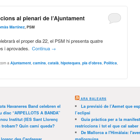
ions al plenari de l’Ajuntament
omàs Martínez
, PSM
elebrarà el proper dia 22, el PSM hi presenta quatre
es i aprovades.
Continua
→
 com a
Ajuntament
,
camins
,
català
,
hipoteques
,
pla d'obres
,
Política
,
ARA BALEARS
lots Havaneres Band celebren el
La previsió de l’Aemet que es
 nou disc “ARPELLOTS A BANDA”
l’eclipsi
 nou Institut (IES Sant Llorenç
Guia pràctica per a la manifes
ns trobam? Quin camí queda?
restriccions i tot el que cal saber
De Mallorca a l'Himàlaia: l'av
Llorenç des Cardassar
mallorquins