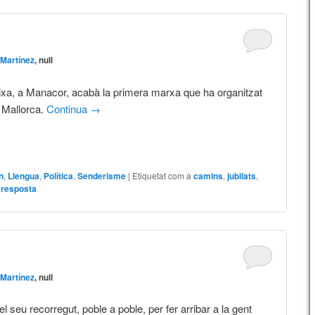
Martínez
, null
ixa, a Manacor, acabà la primera marxa que ha organitzat
r Mallorca.
Continua
→
n
,
Llengua
,
Política
,
Senderisme
|
Etiquetat com a
camins
,
jubilats
,
 resposta
Martínez
, null
l seu recorregut, poble a poble, per fer arribar a la gent