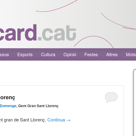
ssos
Esports
Cultura
Opinió
Festes
Altres
Mots
lorenç
 Domenge
, Gent Gran Sant Llorenç
ent gran de Sant Llorenç.
Continua
→