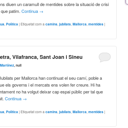
ns diuen un caramull de mentides sobre la situació de crisi
s que patim.
Continua
→
gua
,
Política
|
Etiquetat com a
camins
,
jubilats
,
Mallorca
,
mentides
|
tra, Vilafranca, Sant Joan i Sineu
Martínez
, null
ubilats per Mallorca han continuat el seu camí, poble a
ue els governs i el mercats ens volen fer creure. Hi ha
ntament no ha volgut deixar cap espai públic per tal que
it.
Continua
→
gua
,
Política
|
Etiquetat com a
camins
,
jubilats
,
Mallorca
,
mentides
|