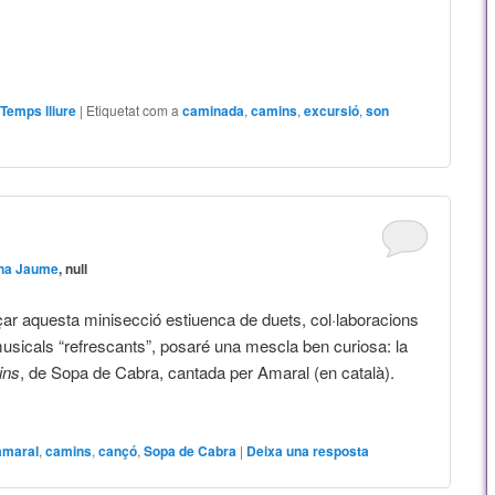
,
Temps lliure
|
Etiquetat com a
caminada
,
camins
,
excursió
,
son
na Jaume
, null
r aquesta minisecció estiuenca de duets, col·laboracions
musicals “refrescants”, posaré una mescla ben curiosa: la
ins
, de Sopa de Cabra, cantada per Amaral (en català).
→
amaral
,
camins
,
cançó
,
Sopa de Cabra
|
Deixa una resposta