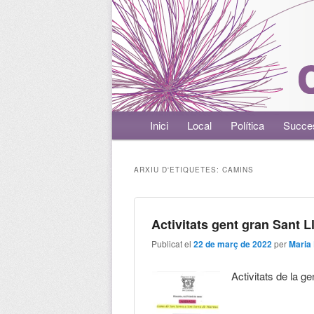
Menú principal
Inici
Aneu al contingut principal
Aneu al contingut secundari
Local
Política
Succe
ARXIU D'ETIQUETES:
CAMINS
Activitats gent gran Sant L
Publicat el
22 de març de 2022
per
Maria
Activitats de la g