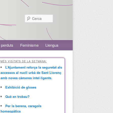
Cerca
 perduts
Feminisme
Llengua
MÉS VISITATS DE LA SETMANA:
L’Ajuntament reforça la seguretat als
accessos al nucli urbà de Sant Llorenç
amb noves càmeres intel·ligents.
Exhibició de gloses
Què en trobau?
Per la berena, caragols
homeopàtics