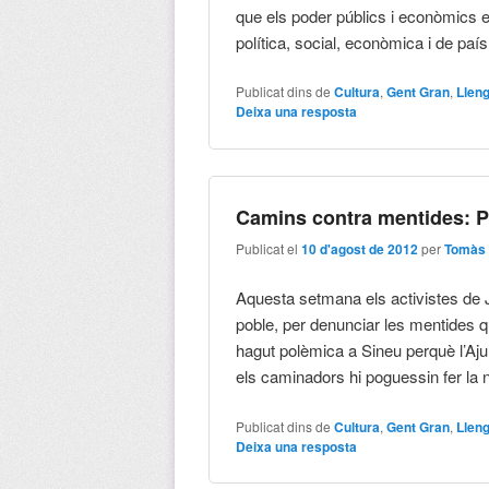
que els poder públics i econòmics e
política, social, econòmica i de paí
Publicat dins de
Cultura
,
Gent Gran
,
Llen
Deixa una resposta
Camins contra mentides: Pe
Publicat el
10 d'agost de 2012
per
Tomàs 
Aquesta setmana els activistes de J
poble, per denunciar les mentides q
hagut polèmica a Sineu perquè l’Aju
els caminadors hi poguessin fer la n
Publicat dins de
Cultura
,
Gent Gran
,
Llen
Deixa una resposta