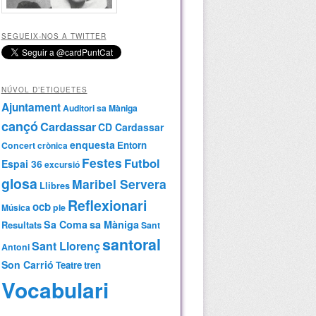
SEGUEIX-NOS A TWITTER
NÚVOL D’ETIQUETES
Ajuntament
Auditori sa Màniga
cançó
Cardassar
CD Cardassar
enquesta
Entorn
Concert
crònica
Festes
Futbol
Espai 36
excursió
glosa
Maribel Servera
Llibres
Reflexionari
ocb
Música
ple
Sa Coma
sa Màniga
Resultats
Sant
santoral
Sant Llorenç
Antoni
Son Carrió
Teatre
tren
Vocabulari