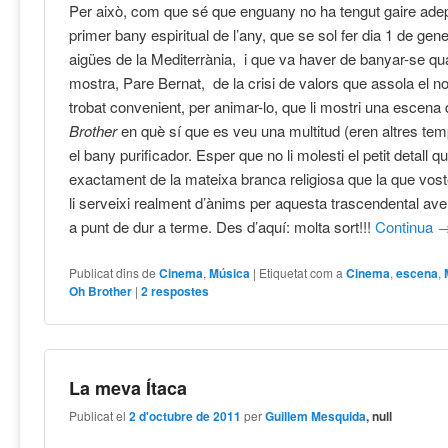
Per això, com que sé que enguany no ha tengut gaire adep
primer bany espiritual de l’any, que se sol fer dia 1 de gene
aigües de la Mediterrània, i que va haver de banyar-se qua
mostra, Pare Bernat, de la crisi de valors que assola el n
trobat convenient, per animar-lo, que li mostri una escena 
Brother
en què sí que es veu una multitud (eren altres tem
el bany purificador. Esper que no li molesti el petit detall q
exactament de la mateixa branca religiosa que la que vost
li serveixi realment d’ànims per aquesta trascendental av
a punt de dur a terme. Des d’aquí: molta sort!!!
Continua
Publicat dins de
Cinema
,
Música
|
Etiquetat com a
Cinema
,
escena
,
Oh Brother
|
2
respostes
La meva Ítaca
Publicat el
2 d'octubre de 2011
per
Guillem Mesquida
, null