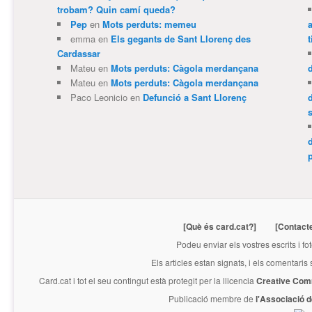
trobam? Quin camí queda?
Pep
en
Mots perduts: memeu
emma
en
Els gegants de Sant Llorenç des
t
Cardassar
Mateu
en
Mots perduts: Càgola merdançana
Mateu
en
Mots perduts: Càgola merdançana
Paco Leonicio
en
Defunció a Sant Llorenç
p
[Què és card.cat?]
[Contact
Podeu enviar els vostres escrits i fo
Els articles estan signats, i els comentaris
Card.cat
i tot el seu contingut està protegit per la llicencia
Creative Com
Publicació membre de
l'Associació 