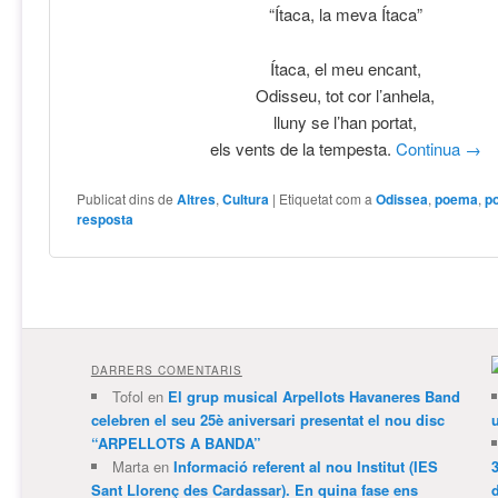
“Ítaca, la meva Ítaca”
Ítaca, el meu encant,
Odisseu, tot cor l’anhela,
lluny se l’han portat,
els vents de la tempesta.
Continua
→
Publicat dins de
Altres
,
Cultura
|
Etiquetat com a
Odissea
,
poema
,
p
resposta
DARRERS COMENTARIS
Tofol
en
El grup musical Arpellots Havaneres Band
celebren el seu 25è aniversari presentat el nou disc
“ARPELLOTS A BANDA”
Marta
en
Informació referent al nou Institut (IES
3
Sant Llorenç des Cardassar). En quina fase ens