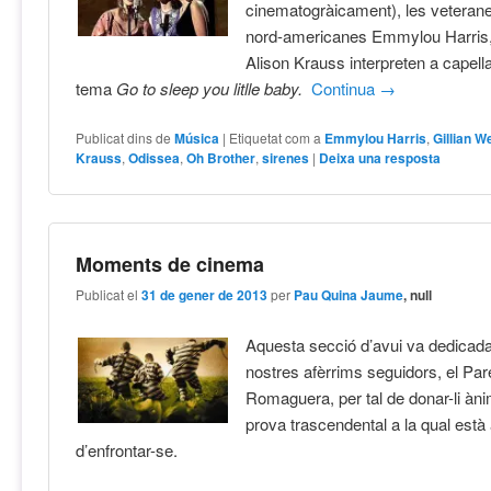
cinematogràicament), les veterane
nord-americanes Emmylou Harris, 
Alison Krauss interpreten a capella 
tema
Go to sleep you litlle baby.
Continua
→
Publicat dins de
Música
|
Etiquetat com a
Emmylou Harris
,
Gillian W
Krauss
,
Odissea
,
Oh Brother
,
sirenes
|
Deixa una resposta
Moments de cinema
Publicat el
31 de gener de 2013
per
Pau Quina Jaume
, null
Aquesta secció d’avui va dedicada
nostres afèrrims seguidors, el Par
Romaguera, per tal de donar-li àn
prova trascendental a la qual està
d’enfrontar-se.