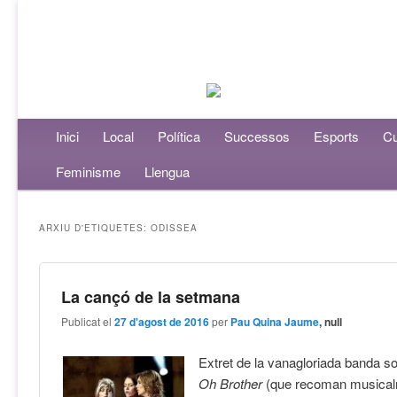
Menú principal
Inici
Aneu al contingut principal
Aneu al contingut secundari
Local
Política
Successos
Esports
Cu
Feminisme
Llengua
ARXIU D'ETIQUETES:
ODISSEA
La cançó de la setmana
Publicat el
27 d'agost de 2016
per
Pau Quina Jaume
, null
Extret de la vanagloriada banda so
Oh Brother
(que recoman musical