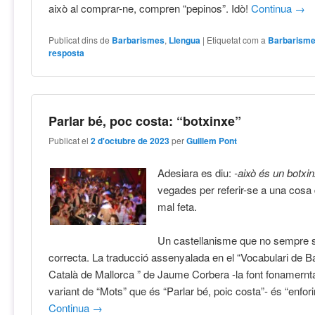
això al comprar-ne, compren “pepinos”. Idò!
Continua
→
Publicat dins de
Barbarismes
,
Llengua
|
Etiquetat com a
Barbarism
resposta
Parlar bé, poc costa: “botxinxe”
Publicat el
2 d'octubre de 2023
per
Guillem Pont
Adesiara es diu:
-això és un botxi
vegades per referir-se a una cos
mal feta.
Un castellanisme que no sempre 
correcta. La traducció assenyalada en el “Vocabulari de 
Català de Mallorca ” de Jaume Corbera -la font fonamernt
variant de “Mots” que és “Parlar bé, poic costa”- és “enforiny
Continua
→