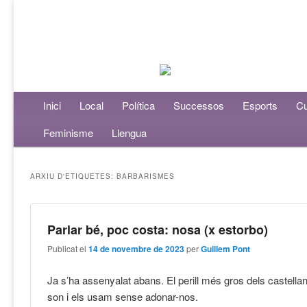
Menú principal
Inici
Aneu al contingut principal
Aneu al contingut secundari
Local
Política
Successos
Esports
Cu
Feminisme
Llengua
ARXIU D'ETIQUETES:
BARBARISMES
Parlar bé, poc costa: nosa (x estorbo)
Publicat el
14 de novembre de 2023
per
Guillem Pont
Ja s’ha assenyalat abans. El perill més gros dels castella
son i els usam sense adonar-nos.