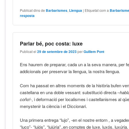
Publicat dins de
Barbarismes
,
Llengua
|
Etiquetat com a
Barbarism
resposta
Parlar bé, poc costa: luxe
Publicat el
29 de setembre de 2023
per
Guillem Pont
Ens haurem de preparar, cada un a la seva manera, per fe
addicionals per preservar la llengua, la nostra llengua.
Com ha passat en altres moments de la història bufen ven
castellana en una doble vessant: substitució directa –
habla
coño!
-, i deformació per localismes i castellanismes al qüe
menystenir la ciència i el Diccionari.
Una primera entrega “lujo”, -en el nostre entorn , a vegade
“luco”- “lujós”, “lujúria”.,en comptes de luxe, luxós, luxúria