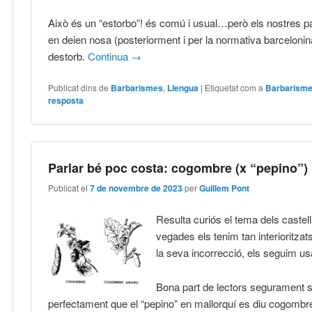
Això és un “estorbo”! és comú i usual…però els nostres pa
en deien nosa (posteriorment i per la normativa barcelonina
destorb.
Continua
→
Publicat dins de
Barbarismes
,
Llengua
|
Etiquetat com a
Barbarism
resposta
Parlar bé poc costa: cogombre (x “pepino”)
Publicat el
7 de novembre de 2023
per
Guillem Pont
Resulta curiós el tema dels caste
vegades els tenim tan interioritzat
la seva incorrecció, els seguim us
Bona part de lectors segurament
perfectament que el “pepino” en mallorquí es diu cogombr