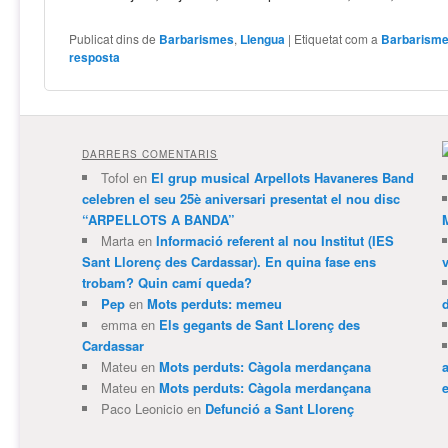
Publicat dins de
Barbarismes
,
Llengua
|
Etiquetat com a
Barbarism
resposta
DARRERS COMENTARIS
Tofol
en
El grup musical Arpellots Havaneres Band
celebren el seu 25è aniversari presentat el nou disc
“ARPELLOTS A BANDA”
Marta
en
Informació referent al nou Institut (IES
Sant Llorenç des Cardassar). En quina fase ens
trobam? Quin camí queda?
Pep
en
Mots perduts: memeu
emma
en
Els gegants de Sant Llorenç des
Cardassar
Mateu
en
Mots perduts: Càgola merdançana
Mateu
en
Mots perduts: Càgola merdançana
e
Paco Leonicio
en
Defunció a Sant Llorenç