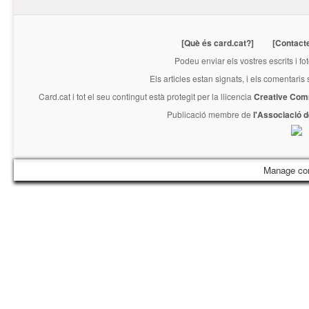
[Què és card.cat?]
[Contact
Podeu enviar els vostres escrits i fo
Els articles estan signats, i els comentaris
Card.cat
i tot el seu contingut està protegit per la llicencia
Creative Com
Publicació membre de
l'Associació 
Manage co