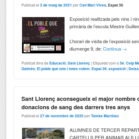
Publicat el
3 de maig de 2021
per
Cati Mari Vives
, Espai 36
Exposició realitzada pels nins i ni
primària de l’escola Mestre Guil
L’horari de visita de l’exposició se
diumenge 9, de:
Continua
→
Publicat dins de
Educació
,
Sant Llorenç
|
Etiquetat com a
5è
,
Ceip M
Galmés
,
El poble que tots i totes volem
,
Espai 36
,
exposició
|
Deixa
Sant Llorenç aconsegueix el major nombre 
donacions de sang des darrers tres anys
Publicat el
27 de novembre de 2020
per
Tomàs Martínez
ALUMNES DE TERCER REPAR
CARTELLS PER ANIMAR ALS L