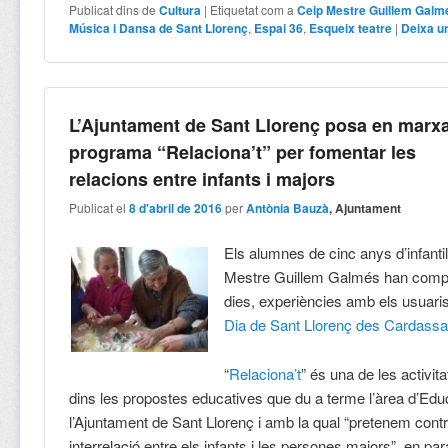
Publicat dins de
Cultura
|
Etiquetat com a
Ceip Mestre Guillem Galm
Música i Dansa de Sant Llorenç
,
Espai 36
,
Esqueix teatre
|
Deixa u
L’Ajuntament de Sant Llorenç posa en marxa
programa “Relaciona’t” per fomentar les
relacions entre infants i majors
Publicat el
8 d'abril de 2016
per
Antònia Bauzà
, Ajuntament
Els alumnes de cinc anys d’infanti
Mestre Guillem Galmés han compar
dies, experiències amb els usuari
Dia de Sant Llorenç des Cardassa
“
Relaciona’t
” és una de les activ
dins les propostes educatives que du a terme l’àrea d’Edu
l’Ajuntament de Sant Llorenç i amb la qual “pretenem contri
interrelació entre els infants i les persones majors”, en par