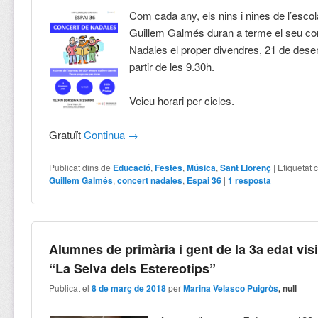
Com cada any, els nins i nines de l’esco
Guillem Galmés duran a terme el seu co
Nadales el proper divendres, 21 de des
partir de les 9.30h.
Veieu horari per cicles.
Gratuït
Continua
→
Publicat dins de
Educació
,
Festes
,
Música
,
Sant Llorenç
|
Etiquetat 
Guillem Galmés
,
concert nadales
,
Espai 36
|
1
resposta
Alumnes de primària i gent de la 3a edat vis
“La Selva dels Estereotips”
Publicat el
8 de març de 2018
per
Marina Velasco Puigròs
, null