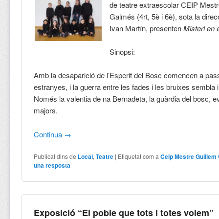
de teatre extraescolar CEIP Mest
Galmés (4rt, 5è i 6è), sota la direc
Ivan Martín, presenten
Misteri en 
Sinopsi:
Amb la desaparició de l’Esperit del Bosc comencen a pas
estranyes, i la guerra entre les fades i les bruixes sembla i
Només la valentia de na Bernadeta, la guàrdia del bosc, e
majors.
Continua
→
Publicat dins de
Local
,
Teatre
|
Etiquetat com a
Ceip Mestre Guillem
una resposta
Exposició “El poble que tots i totes volem”