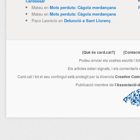
Cardassar
Mateu
en
Mots perduts: Càgola merdançana
Mateu
en
Mots perduts: Càgola merdançana
Paco Leonicio
en
Defunció a Sant Llorenç
[Què és card.cat?]
[Contact
Podeu enviar els vostres escrits i fo
Els articles estan signats, i els comentaris
Card.cat
i tot el seu contingut està protegit per la llicencia
Creative Com
Publicació membre de
l'Associació 