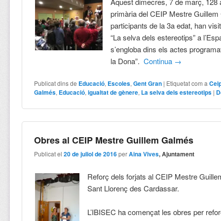
Aquest dimecres, 7 de març, 128
primària del CEIP Mestre Guillem
participants de la 3a edat, han visit
“La selva dels estereotips” a l’Espa
s’engloba dins els actes programat
la Dona”.
Continua
→
Publicat dins de
Educació
,
Escoles
,
Gent Gran
|
Etiquetat com a
Cei
Galmés
,
Educació
,
igualtat de gènere
,
La selva dels estereotips
|
D
Obres al CEIP Mestre Guillem Galmés
Publicat el
20 de juliol de 2016
per
Aina Vives
, Ajuntament
Reforç dels forjats al CEIP Mestre Guil
Sant Llorenç des Cardassar.
L’IBISEC ha començat les obres per reforç