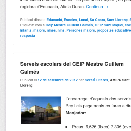
regidora d’Educació, Alícia Duran.
Continua
→
Publicat dins de
Educació
,
Escoles
,
Local
,
Sa Costa
,
Sant Llorenç
,
Etiquetat com a
Ceip Mestre Guillem Galmés
,
CEIP Sant Miquel
,
esc
infants
,
majors
,
nines
,
nins
,
Persones majors
,
propostes educativ
resposta
Serveis escolars del CEIP Mestre Guillem
Galmés
Publicat el
12 de setembre de 2012
per
Serafí Lliteres
, AMIPA Sant
Llorenç
L’encarregat d’aquests dos servei
Pep i els pagaments es faran a dir
Menjador:
Preus: 6,62€ (fixes) 7,30€ (eve