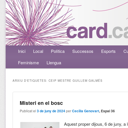
Menú principal
Inici
Aneu al contingut principal
Aneu al contingut secundari
Local
Política
Successos
Esports
Cu
Feminisme
Llengua
ARXIU D'ETIQUETES:
CEIP MESTRE GUILLEM GALMÉS
Misteri en el bosc
Publicat el
3 de juny de 2024
per
Cecília Genovart
, Espai 36
Aquest proper dijous, 6 de juny, a 