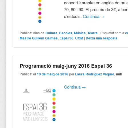
concert-karaoke en anglès de mus
70, 80 i 90. El preu és de 3€, a ben
d’estudis.
Continua
→
Publicat dins de
Cultura
,
Escoles
,
Música
,
Teatre
|
Etiquetat com a
c
Mestre Guillem Galmés
,
Espai 36
,
UOM
|
Deixa una resposta
Programació maig-juny 2016 Espai 36
Publicat el
10 de maig de 2016
per
Laura Rodríguez Vaquer
, null
Continua
→