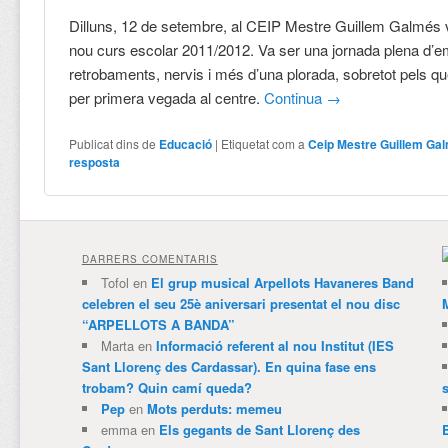
Dilluns, 12 de setembre, al CEIP Mestre Guillem Galmés
nou curs escolar 2011/2012. Va ser una jornada plena d’
retrobaments, nervis i més d’una plorada, sobretot pels
per primera vegada al centre.
Continua
→
Publicat dins de
Educació
|
Etiquetat com a
Ceip Mestre Guillem Ga
resposta
DARRERS COMENTARIS
Tofol
en
El grup musical Arpellots Havaneres Band
celebren el seu 25è aniversari presentat el nou disc
“ARPELLOTS A BANDA”
Marta
en
Informació referent al nou Institut (IES
Sant Llorenç des Cardassar). En quina fase ens
trobam? Quin camí queda?
Pep
en
Mots perduts: memeu
emma
en
Els gegants de Sant Llorenç des