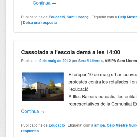
Continua
→
Publicat dins de
Educació
,
Sant Llorenç
|
Etiquetat com a
Ceip Mest
|
Deixa una resposta
Cassolada a l’escola demà a les 14:00
Publicat el
9 de maig de 2012
per
Serafí Lliteres
, AMIPA Sant Llore
El proper 10 de maig s´han convoca
protestes contra les retallades i e
l’educació.
A Illes Balears educatiu, les entit
representatives de la Comunitat E
Continua
→
Publicat dins de
Educació
|
Etiquetat com a
amipa
,
Ceip Mestre Gui
respostes