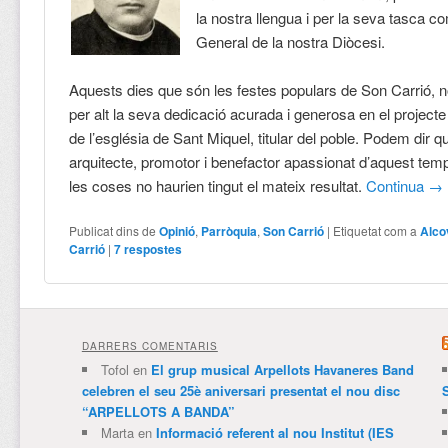
la nostra llengua i per la seva tasca c
General de la nostra Diòcesi.
Aquests dies que són les festes populars de Son Carrió, 
per alt la seva dedicació acurada i generosa en el project
de l’església de Sant Miquel, titular del poble. Podem dir q
arquitecte, promotor i benefactor apassionat d’aquest temp
les coses no haurien tingut el mateix resultat.
Continua
→
Publicat dins de
Opinió
,
Parròquia
,
Son Carrió
|
Etiquetat com a
Alco
Carrió
|
7
respostes
DARRERS COMENTARIS
Tofol
en
El grup musical Arpellots Havaneres Band
celebren el seu 25è aniversari presentat el nou disc
“ARPELLOTS A BANDA”
Marta
en
Informació referent al nou Institut (IES