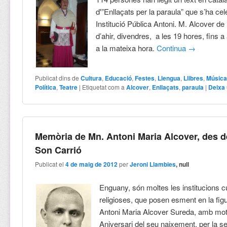
d'”Enllaçats per la paraula” que s’ha cel
Institució Pública Antoni. M. Alcover d
d’ahir, divendres, a les 19 hores, fins a
a la mateixa hora.
Continua
→
Publicat dins de
Cultura
,
Educació
,
Festes
,
Llengua
,
Llibres
,
Músic
Política
,
Teatre
|
Etiquetat com a
Alcover
,
Enllaçats
,
paraula
|
Deixa
Memòria de Mn. Antoni Maria Alcover, des d
Son Carrió
Publicat el
4 de maig de 2012
per
Jeroni Llambies
, null
Enguany, són moltes les institucions cu
religioses, que posen esment en la fig
Antoni Maria Alcover Sureda, amb mot
Aniversari del seu naixement, per la s