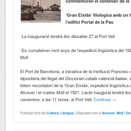
commemoren el centenari de la
‘Gran Eixida’ filològica amb un
l’edifici Portal de la Pau
-La inauguració tendrà lloc dissabte 27 al Port Vell
-Es compleixen cent anys de l’expedició lingüística del 192
Moll
El Port de Barcelona, a iniciativa de la Institució Francesc 
dipositària del llegat del
Diccionari català-valencià-balear
, 
tòtem recordatori de la ‘Gran Eixida’, expedició lingüística
Alcover i el mateix Moll el 1921. L’acte inaugural tendrà ll
novembre, a les 11 hores, al Port Vell,
Continua
→
Publicat dins de
Cultura
,
Llengua
|
Etiquetat com a
Alcover
,
Moll
|
De