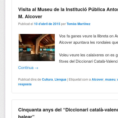
Visita al Museu de la Institució Pública Anto
M. Alcover
Publicat el
10 d'abril de 2015
per
Tomàs Martínez
Vos fa ganes veure la llibreta on A
Alcover apuntava les rondaies que
Voleu veure les calaixeres on es 
fitxes del Diccionari Català-Valen
Continua
→
Publicat dins de
Cultura
,
Llengua
|
Etiquetat com a
Alcover
,
museu
,
resposta
Cinquanta anys del “Diccionari català-valen
balear”