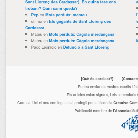
Sant Llorenç des Cardassar). En quina fase ens
trobam? Quin camí queda?
Pep
en
Mots perduts: memeu
emma
en
Els gegants de Sant Llorenç des
v
Cardassar
Mateu
en
Mots perduts: Càgola merdançana
Mateu
en
Mots perduts: Càgola merdançana
Paco Leonicio
en
Defunció a Sant Llorenç
[Què és card.cat?]
[Contact
Podeu enviar els vostres escrits i fo
Els articles estan signats, i els comentaris
Card.cat
i tot el seu contingut està protegit per la llicencia
Creative Com
Publicació membre de
l'Associació 