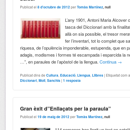
Publicat el
8 d'octubre de 2012
per
Tomàs Martínez
, null
L’any 1901, Antoni Maria Alcover
tasca del Diccionari amb la finalitat
allà on sia possible, el tresor mer
fer l’inventari, tot lo complet que 
riquesa, de l’opulència imponderable, estupenda, que en p
adagis, modismes i formes té escampada i esparcida la no
…”, en paraules de l’apòstol de la llengua.
Continua
→
Publicat dins de
Cultura
,
Educació
,
Llengua
,
Llibres
|
Etiquetat com 
Diccionari
,
Moll
,
Sanchis
|
1
resposta
Gran èxit d”Enllaçats per la paraula”
Publicat el
19 de maig de 2012
per
Tomàs Martínez
, null
114 persones han llegit un text en català