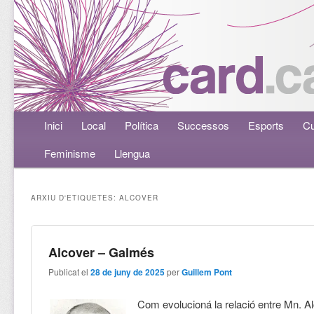
Menú principal
Inici
Aneu al contingut principal
Aneu al contingut secundari
Local
Política
Successos
Esports
Cu
Feminisme
Llengua
ARXIU D'ETIQUETES:
ALCOVER
Alcover – Galmés
Publicat el
28 de juny de 2025
per
Guillem Pont
Com evolucioná la relació entre Mn. Al