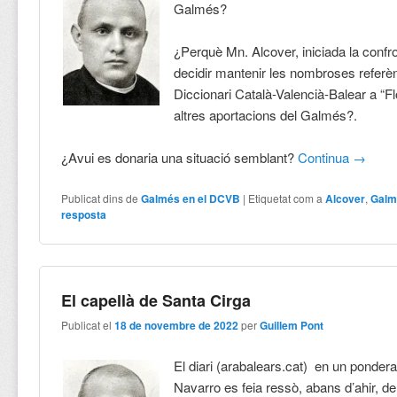
Galmés?
¿Perquè Mn. Alcover, iniciada la confr
decidir mantenir les nombroses referè
Diccionari Català-Valencià-Balear a “Fl
altres aportacions del Galmés?.
¿Avui es donaria una situació semblant?
Continua
→
Publicat dins de
Galmés en el DCVB
|
Etiquetat com a
Alcover
,
Galm
resposta
El capellà de Santa Cirga
Publicat el
18 de novembre de 2022
per
Guillem Pont
El diari (arabalears.cat) en un ponderat
Navarro es feia ressò, abans d’ahir, de