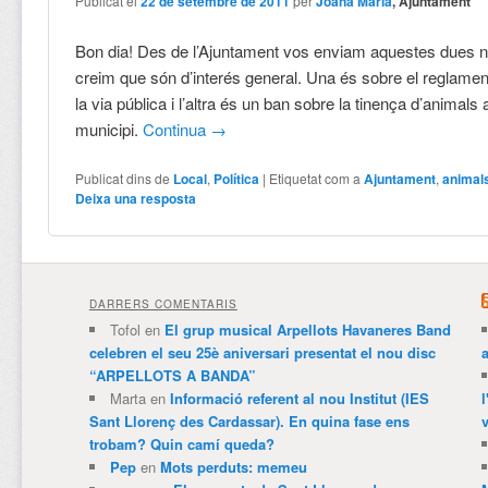
Publicat el
22 de setembre de 2011
per
Joana Maria
, Ajuntament
Bon dia! Des de l’Ajuntament vos enviam aquestes dues n
creim que són d’interés general. Una és sobre el reglame
la via pública i l’altra és un ban sobre la tinença d’animals 
municipi.
Continua
→
Publicat dins de
Local
,
Política
|
Etiquetat com a
Ajuntament
,
animal
Deixa una resposta
DARRERS COMENTARIS
Tofol
en
El grup musical Arpellots Havaneres Band
celebren el seu 25è aniversari presentat el nou disc
“ARPELLOTS A BANDA”
Marta
en
Informació referent al nou Institut (IES
Sant Llorenç des Cardassar). En quina fase ens
v
trobam? Quin camí queda?
Pep
en
Mots perduts: memeu