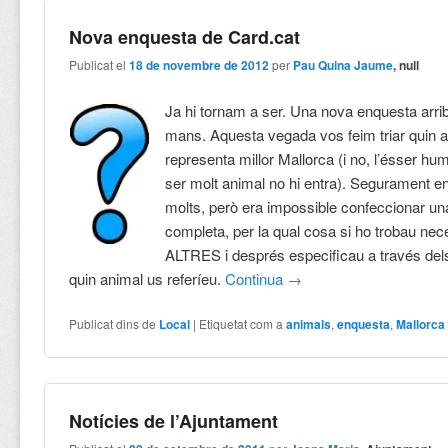
Nova enquesta de Card.cat
Publicat el
18 de novembre de 2012
per
Pau Quina Jaume
, null
Ja hi tornam a ser. Una nova enquesta arrib
mans. Aquesta vegada vos feim triar quin 
representa millor Mallorca (i no, l’ésser hu
ser molt animal no hi entra). Segurament e
molts, però era impossible confeccionar una 
completa, per la qual cosa si ho trobau nec
ALTRES i després especificau a través del
quin animal us referíeu.
Continua
→
Publicat dins de
Local
|
Etiquetat com a
animals
,
enquesta
,
Mallorca
Notícies de l’Ajuntament