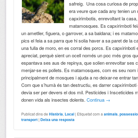
safreig. Una cosa curiosa de pro
era veure que cada any tenien un 
capxirimbotis, enrevoltant la casa,
matamosques. Es capxirimboti fei
un ametller, figuera, o garrover, a sa baldana; i es mata
pics el feia a sa parra que hi solia haver a sa paret de la 
una fulla de moro, en es corral des porcs. Es capxirinboti 
apreciat, perquè sient un ocell només un poc més gros que
espantava ses aus de repinya, que solien enrevoltar ses 
menjar-se es pollets. Es matamosques, com es seu nom i
principalment de mosques i ajuda a no deixar-ne entrar tan
Com que s’humà és tan destructiu, es darrer capxirimboti
devia ser per devers el dos mil. Pesticides i Insceticides m
donen vida als insectes dolents.
Continua
→
Publicat dins de
Història
,
Local
|
Etiquetat com a
animals
,
possessi
transport
|
Deixa una resposta