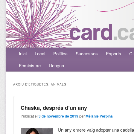
Menú principal
Inici
Aneu al contingut principal
Aneu al contingut secundari
Local
Política
Successos
Esports
Cu
Feminisme
Llengua
ARXIU D'ETIQUETES:
ANIMALS
Chaska, després d’un any
Publicat el
3 de novembre de 2019
per
Mélanie Perpiña
Un any enrere vaig adoptar una cadell