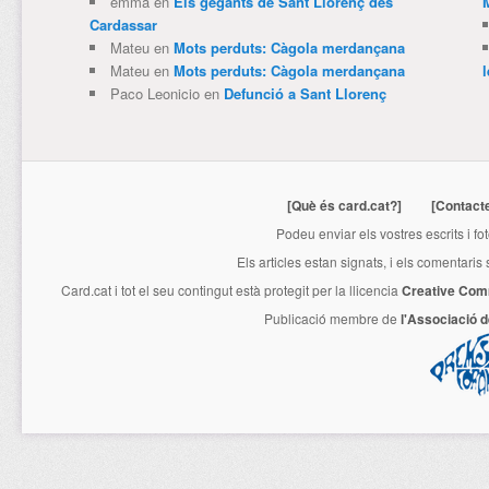
emma
en
Els gegants de Sant Llorenç des
Cardassar
Mateu
en
Mots perduts: Càgola merdançana
Mateu
en
Mots perduts: Càgola merdançana
Paco Leonicio
en
Defunció a Sant Llorenç
[Què és card.cat?]
[Contact
Podeu enviar els vostres escrits i fo
Els articles estan signats, i els comentaris
Card.cat
i tot el seu contingut està protegit per la llicencia
Creative Com
Publicació membre de
l'Associació 