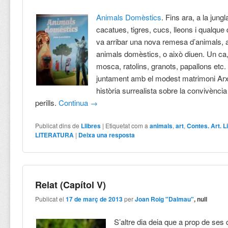
Animals Domèstics
. Fins ara, a la jung
cacatues, tigres, cucs, lleons i qualque
va arribar una nova remesa d’animals, 
animals domèstics, o això diuen. Un ca
mosca, ratolins, granots, papallons etc.
juntament amb el modest matrimoni Arx
història surrealista sobre la convivència
perills.
Continua
→
Publicat dins de
Llibres
|
Etiquetat com a
animals
,
art
,
Contes. Art. L
LITERATURA
|
Deixa una resposta
Relat (Capítol V)
Publicat el
17 de març de 2013
per
Joan Roig "Dalmau"
, null
S’altre dia deia que a prop de ses