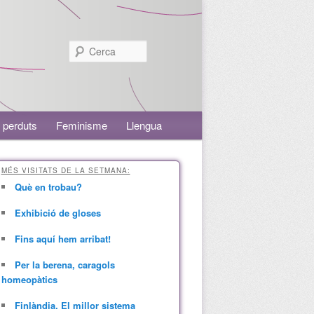
Cerca
 perduts
Feminisme
Llengua
MÉS VISITATS DE LA SETMANA:
Què en trobau?
Exhibició de gloses
Fins aquí hem arribat!
Per la berena, caragols
homeopàtics
Finlàndia. El millor sistema