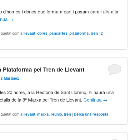
d’homes i dones que formam part i posam cara i ulls a la
inua
→
iquetat com a
llevant
,
obres
,
pancartes
,
plataforma
,
tren
|
2
a Plataforma pel Tren de Llevant
s Martínez
a les 20 hores, a la Rectoria de Sant Llorenç, hi haurà una
detalls de la 8ª Marxa pel Tren de Llevant.
Continua
→
iquetat com a
llevant
,
marxa
,
reunió
,
tren
|
Deixa una resposta