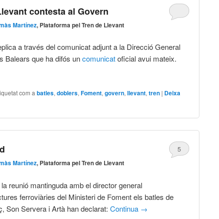
Llevant contesta al Govern
màs Martínez
, Plataforma pel Tren de Llevant
eplica a través del comunicat adjunt a la Direcció General
es Balears que ha difós un
comunicat
oficial avui mateix.
iquetat com a
batles
,
doblers
,
Foment
,
govern
,
llevant
,
tren
|
Deixa
id
5
màs Martínez
, Plataforma pel Tren de Llevant
la reunió mantinguda amb el director general
ctures ferroviàries del Ministeri de Foment els batles de
ç, Son Servera i Artà han declarat:
Continua
→