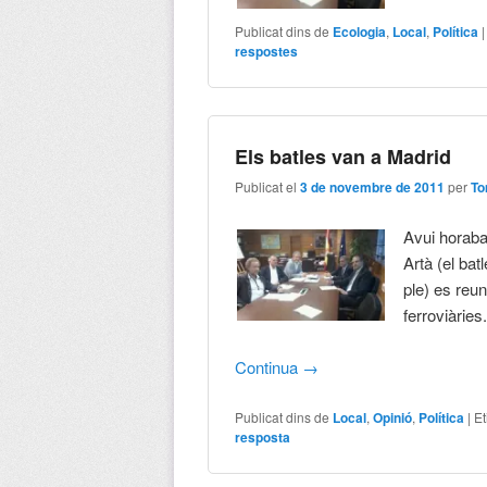
Publicat dins de
Ecologia
,
Local
,
Política
respostes
Els batles van a Madrid
Publicat el
3 de novembre de 2011
per
To
Avui horabai
Artà (el bat
ple) es reu
ferroviàries
Continua
→
Publicat dins de
Local
,
Opinió
,
Política
|
Et
resposta