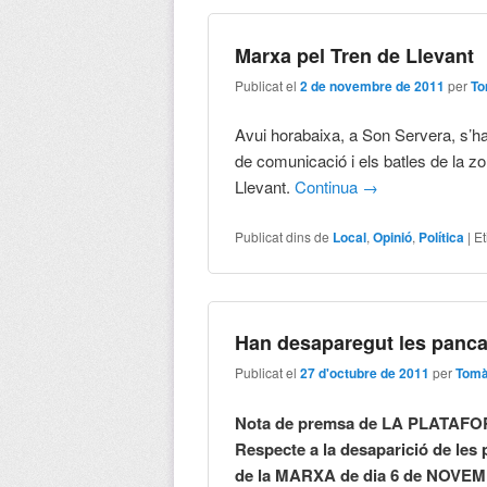
Marxa pel Tren de Llevant
Publicat el
2 de novembre de 2011
per
To
Avui horabaixa, a Son Servera, s’ha
de comunicació i els batles de la zon
Llevant.
Continua
→
Publicat dins de
Local
,
Opinió
,
Política
|
Et
Han desaparegut les panca
Publicat el
27 d'octubre de 2011
per
Tomà
Nota de premsa de LA PLATAF
Respecte a la desaparició de les
de la MARXA de dia 6 de NOVE