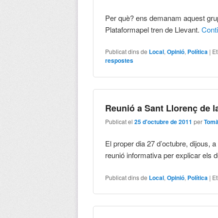
Per què? ens demanam aquest grup 
Plataformapel tren de Llevant.
Cont
Publicat dins de
Local
,
Opinió
,
Política
|
Et
respostes
Reunió a Sant Llorenç de l
Publicat el
25 d'octubre de 2011
per
Tomà
El proper dia 27 d’octubre, dijous, 
reunió informativa per explicar els 
Publicat dins de
Local
,
Opinió
,
Política
|
Et