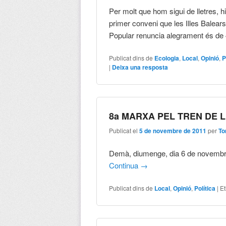
Per molt que hom sigui de lletres, hi
primer conveni que les Illes Balears h
Popular renuncia alegrament és de 
Publicat dins de
Ecologia
,
Local
,
Opinió
,
P
|
Deixa una resposta
8a MARXA PEL TREN DE 
Publicat el
5 de novembre de 2011
per
To
Demà, diumenge, dia 6 de novembre,
Continua
→
Publicat dins de
Local
,
Opinió
,
Política
|
Et