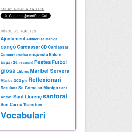
SEGUEIX-NOS A TWITTER
NÚVOL D’ETIQUETES
Ajuntament
Auditori sa Màniga
cançó
Cardassar
CD Cardassar
enquesta
Entorn
Concert
crònica
Festes
Futbol
Espai 36
excursió
glosa
Maribel Servera
Llibres
Reflexionari
ocb
Música
ple
Sa Coma
sa Màniga
Resultats
Sant
santoral
Sant Llorenç
Antoni
Son Carrió
Teatre
tren
Vocabulari