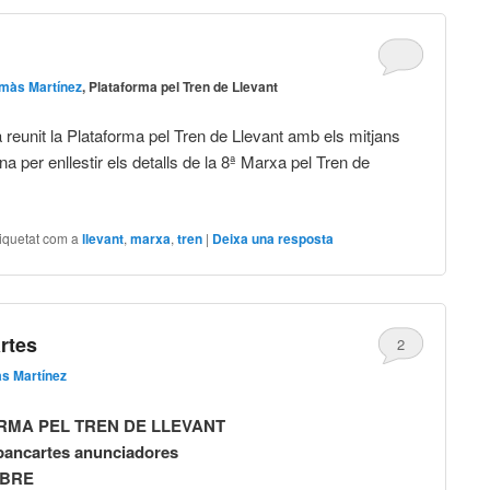
màs Martínez
, Plataforma pel Tren de Llevant
 reunit la Plataforma pel Tren de Llevant amb els mitjans
a per enllestir els detalls de la 8ª Marxa pel Tren de
iquetat com a
llevant
,
marxa
,
tren
|
Deixa una resposta
rtes
2
s Martínez
ORMA PEL TREN DE LLEVANT
 pancartes anunciadores
MBRE