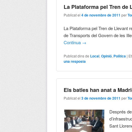
La Plataforma pel Tren de 
Publicat el
4 de novembre de 2011
per
To
La Plataforma pel Tren de Llevant r
de Transports del Govern de les Ill
Continua
→
Publicat dins de
Local
,
Opinió
,
Política
|
Et
una resposta
Els batles han anat a Madr
Publicat el
3 de novembre de 2011
per
To
Després de 
d’infraestru
Sant Lloren