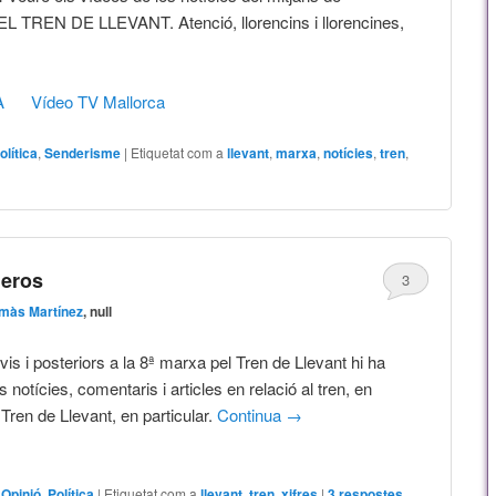
 TREN DE LLEVANT. Atenció, llorencins i llorencines,
A
Vídeo TV Mallorca
olítica
,
Senderisme
|
Etiquetat com a
llevant
,
marxa
,
notícies
,
tren
,
meros
3
màs Martínez
, null
vis i posteriors a la 8ª marxa pel Tren de Llevant hi ha
 notícies, comentaris i articles en relació al tren, en
l Tren de Llevant, en particular.
Continua
→
,
Opinió
,
Política
|
Etiquetat com a
llevant
,
tren
,
xifres
|
3
respostes