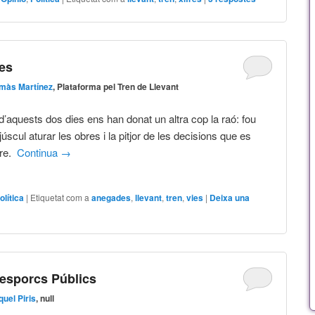
des
màs Martínez
, Plataforma pel Tren de Llevant
d’aquests dos dies ens han donat un altra cop la raó: fou
úscul aturar les obres i la pitjor de les decisions que es
dre.
Continua
→
olítica
|
Etiquetat com a
anegades
,
llevant
,
tren
,
vies
|
Deixa una
resporcs Públics
quel Piris
, null