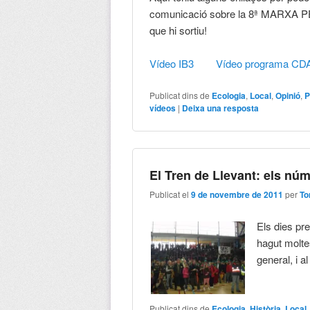
comunicació sobre la 8ª MARXA PEL
que hi sortiu!
Vídeo IB3
Vídeo programa CD
Publicat dins de
Ecologia
,
Local
,
Opinió
,
P
vídeos
|
Deixa una resposta
El Tren de Llevant: els nú
Publicat el
9 de novembre de 2011
per
To
Els dies pre
hagut moltes
general, i a
Publicat dins de
Ecologia
,
Història
,
Local