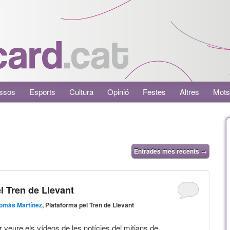
ssos
Esports
Cultura
Opinió
Festes
Altres
Mots
Entrades més recents
→
l Tren de Llevant
omàs Martínez
, Plataforma pel Tren de Llevant
 veure els vídeos de les notícies del mitjans de