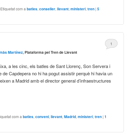
|
Etiquetat com a
batles
,
conseller
,
llevant
,
ministeri
,
tren
|
5
1
màs Martínez
, Plataforma pel Tren de Llevant
xa, a les cinc, els batles de Sant Llorenç, Son Servera i
le de Capdepera no hi ha pogut assistir perquè hi havia un
neixen a Madrid amb el director general d’infraestructures
.
iquetat com a
batles
,
conveni
,
llevant
,
Madrid
,
ministeri
,
tren
|
1