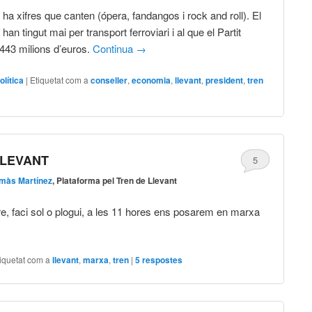
 ha xifres que canten (ópera, fandangos i rock and roll). El
an tingut mai per transport ferroviari i al que el Partit
443 milions d’euros.
Continua
→
olítica
|
Etiquetat com a
conseller
,
economia
,
llevant
,
president
,
tren
LLEVANT
5
màs Martínez
, Plataforma pel Tren de Llevant
 faci sol o plogui, a les 11 hores ens posarem en marxa
iquetat com a
llevant
,
marxa
,
tren
|
5
respostes