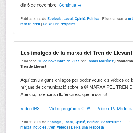
dia 6 de novembre.
Continua
→
Publicat dins de
Ecologia
,
Local
,
Opinió
,
Política
|
Etiquetat com a
gr
marxa
,
tren
|
Deixa una resposta
Les imatges de la marxa del Tren de Llevant
Publicat el
10 de novembre de 2011
per
Tomàs Martínez
, Plataform
Tren de Llevant
Aquí teniu alguns enllaços per poder veure els vídeos de l
mitjans de comunicació sobre la 8ª MARXA PEL TREN 
Atenció, llorencins i llorencines, que hi sortiu!
Vídeo IB3
Vídeo programa CDA
Vídeo TV Mallorc
Publicat dins de
Ecologia
,
Local
,
Opinió
,
Política
,
Senderisme
|
Etiqu
marxa
,
notícies
,
tren
,
vídeos
|
Deixa una resposta