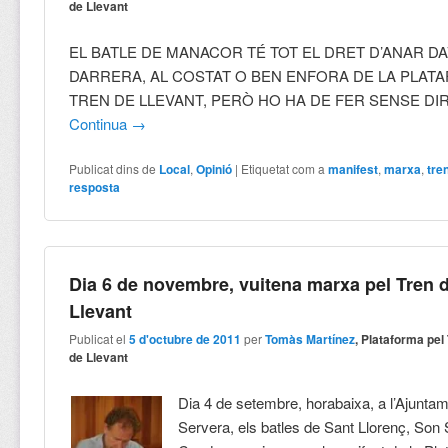
de Llevant
EL BATLE DE MANACOR TÉ TOT EL DRET D’ANAR DA
DARRERA, AL COSTAT O BEN ENFORA DE LA PLAT
TREN DE LLEVANT, PERÒ HO HA DE FER SENSE DI
Continua
→
Publicat dins de
Local
,
Opinió
|
Etiquetat com a
manifest
,
marxa
,
tre
resposta
Dia 6 de novembre, vuitena marxa pel Tren 
Llevant
Publicat el
5 d'octubre de 2011
per
Tomàs Martínez
, Plataforma pel
de Llevant
Dia 4 de setembre, horabaixa, a l’Ajunta
Servera, els batles de Sant Llorenç, Son 