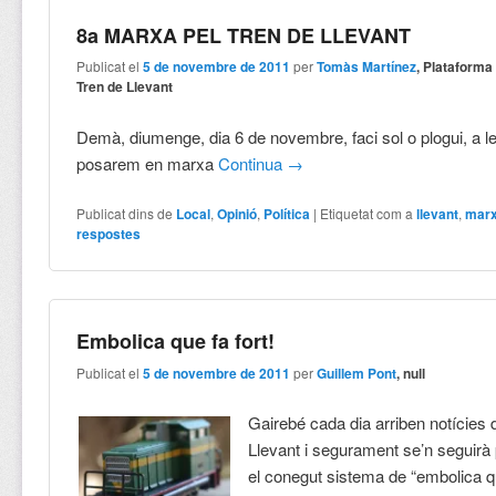
8a MARXA PEL TREN DE LLEVANT
Publicat el
5 de novembre de 2011
per
Tomàs Martínez
, Plataforma
Tren de Llevant
Demà, diumenge, dia 6 de novembre, faci sol o plogui, a l
posarem en marxa
Continua
→
Publicat dins de
Local
,
Opinió
,
Política
|
Etiquetat com a
llevant
,
mar
respostes
Embolica que fa fort!
Publicat el
5 de novembre de 2011
per
Guillem Pont
, null
Gairebé cada dia arriben notícies d
Llevant i segurament se’n seguirà 
el conegut sistema de “embolica qu