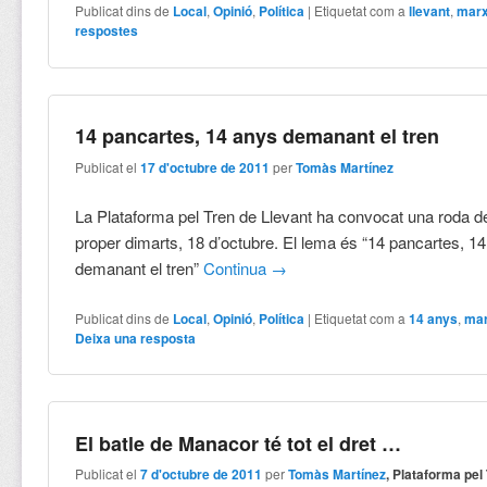
Publicat dins de
Local
,
Opinió
,
Política
|
Etiquetat com a
llevant
,
mar
respostes
14 pancartes, 14 anys demanant el tren
Publicat el
17 d'octubre de 2011
per
Tomàs Martínez
La Plataforma pel Tren de Llevant ha convocat una roda 
proper dimarts, 18 d’octubre. El lema és “14 pancartes, 1
demanant el tren”
Continua
→
Publicat dins de
Local
,
Opinió
,
Política
|
Etiquetat com a
14 anys
,
ma
Deixa una resposta
El batle de Manacor té tot el dret …
Publicat el
7 d'octubre de 2011
per
Tomàs Martínez
, Plataforma pel