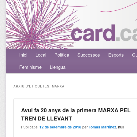
Menú principal
Inici
Aneu al contingut principal
Aneu al contingut secundari
Local
Política
Successos
Esports
Cu
Feminisme
Llengua
ARXIU D'ETIQUETES:
MARXA
Avui fa 20 anys de la primera MARXA PEL
TREN DE LLEVANT
Publicat el
12 de setembre de 2018
per
Tomàs Martínez
, null