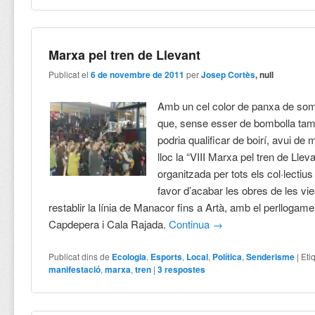
Marxa pel tren de Llevant
Publicat el
6 de novembre de 2011
per
Josep Cortès
, null
Amb un cel color de panxa de som
que, sense esser de bombolla ta
podria qualificar de boirí, avui de 
lloc la “VIII Marxa pel tren de Llev
organitzada per tots els col·lectiu
favor d’acabar les obres de les vies
restablir la línia de Manacor fins a Artà, amb el perllogame
Capdepera i Cala Rajada.
Continua
→
Publicat dins de
Ecologia
,
Esports
,
Local
,
Política
,
Senderisme
|
Eti
manifestació
,
marxa
,
tren
|
3
respostes