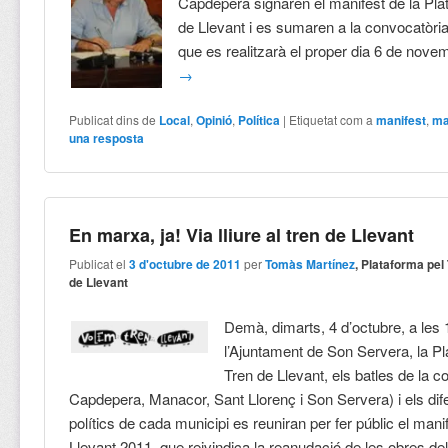
Capdepera signaren el manifest de la Pla
de Llevant i es sumaren a la convocatòri
que es realitzarà el proper dia 6 de nove
→
Publicat dins de
Local
,
Opinió
,
Política
|
Etiquetat com a
manifest
,
ma
una resposta
En marxa, ja! Via lliure al tren de Llevant
Publicat el
3 d'octubre de 2011
per
Tomàs Martínez
, Plataforma pel
de Llevant
Demà, dimarts, 4 d’octubre, a les 
l’Ajuntament de Son Servera, la Pl
Tren de Llevant, els batles de la 
Capdepera, Manacor, Sant Llorenç i Son Servera) i els dif
polítics de cada municipi es reuniran per fer públic el mani
Llevant 2011, que reivindica la reanudació de les obres del 