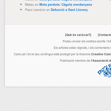
Mateu
en
Mots perduts: Càgola merdançana
Paco Leonicio
en
Defunció a Sant Llorenç
[Què és card.cat?]
[Contact
Podeu enviar els vostres escrits i fo
Els articles estan signats, i els comentaris
Card.cat
i tot el seu contingut està protegit per la llicencia
Creative Com
Publicació membre de
l'Associació 