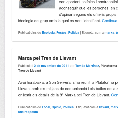
van aportant notícies i contranotíc
aconseguir que les persones, en
d’opinar segons els criteris propis
ideologia del grup amb la qual es sent identificat.
Continu
Publicat dins de
Ecologia
,
Festes
,
Política
|
Etiquetat com a
marxa
,
t
Marxa pel Tren de Llevant
Publicat el
2 de novembre de 2011
per
Tomàs Martínez
, Plataforma
Tren de Llevant
Avui horabaixa, a Son Servera, s’ha reunit la Plataforma p
Llevant amb els mitjans de comunicació i els batles de la 
enllestir els detalls de la 8ª Marxa pel Tren de Llevant.
Con
Publicat dins de
Local
,
Opinió
,
Política
|
Etiquetat com a
llevant
,
mar
una resposta