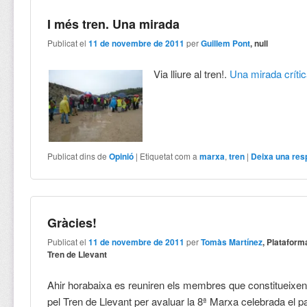
I més tren. Una mirada
Publicat el
11 de novembre de 2011
per
Guillem Pont
, null
Via lliure al tren!.
Una mirada crític
Publicat dins de
Opinió
|
Etiquetat com a
marxa
,
tren
|
Deixa una res
Gràcies!
Publicat el
11 de novembre de 2011
per
Tomàs Martínez
, Plataform
Tren de Llevant
Ahir horabaixa es reuniren els membres que constitueixen
pel Tren de Llevant per avaluar la 8ª Marxa celebrada el 