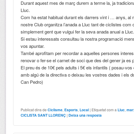
Durant aquest mes de març durem a terme la, ja tradiciona
Lluc.
Com ha estat habitual durant els darrers vint i … anys, al
nostre Club organitza l’anada a Lluc tant de ciclistes com
simplement gent que vulgui fer la seva anada anual a Lluc
Si estau interessats consultau la nostra programació men
vos apuntar.
També aprofitam per recordar a aquelles persones intere
renovar o fer-se el carnet de soci que des del gener ja es
El preu és de 10€ pels adults i 5€ els infantils ( posau-vos
amb algú de la directiva o deixau les vostres dades i els d
Can Pedro)
Publicat dins de
Ciclisme
,
Esports
,
Local
|
Etiquetat com a
Lluc
,
mar
CICLISTA SANT LLORENÇ
|
Deixa una resposta