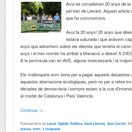
Avui es compleixen 20 anys de la
pel tren de Llevant. Aquest article 
que ho commemora.
Avui fa 20 anys! 20 anys que dèi
estava saturada i que anàvem cap 
anys que advertíem sobre els efectes que tendria el canvi 
anys i el tren només ha arribat a Manacor a diesel! A DIE
A la península van en AVE, alguns innecessaris i la majoria
Els mallorquins som bons per a pagar aquests desastres
aquestes aberracions ecològiques, però no per a rebre inv
dècades de democràcia i sempre estam a la
cua d’inversi
al costat de Catalunya i País Valencià.
Continua
→
Publicat dins de
Local
,
Opinió
,
Política
,
Sant Llorenç
,
Son Carrió
|
Et
marxa
,
tren
|
1
resposta