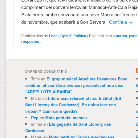
compliment del conveni ferroviari Manacor-Artà-Cala Raja
Plataforma també convocarà una nova Marxa pel Tren de L
de novembre, que acabarà a Son Servera.
Continua
→
Publicat dins de
Local
,
Opinió
,
Política
|
Etiquetat com a
marxa
,
plat
respostes
DARRERS COMENTARIS
Tofol
en
El grup musical Arpellots Havaneres Band
celebren el seu 25è aniversari presentat el nou disc
“ARPELLOTS A BANDA”
Marta
en
Informació referent al nou Institut (IES
Sant Llorenç des Cardassar). En quina fase ens
trobam? Quin camí queda?
Pep
en
Mots perduts: memeu
emma
en
Els gegants de Sant Llorenç des
Cardassar
Mateu
en
Mots perduts: Càgola merdançana