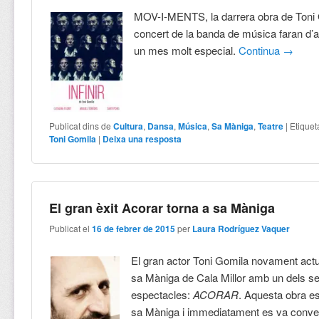
MOV-I-MENTS, la darrera obra de Toni 
concert de la banda de música faran d
un mes molt especial.
Continua
→
Publicat dins de
Cultura
,
Dansa
,
Música
,
Sa Màniga
,
Teatre
|
Etiquet
Toni Gomila
|
Deixa una resposta
El gran èxit Acorar torna a sa Màniga
Publicat el
16 de febrer de 2015
per
Laura Rodríguez Vaquer
El gran actor Toni Gomila novament actua
sa Màniga de Cala Millor amb un dels se
espectacles:
ACORAR
. Aquesta obra es
sa Màniga i immediatament es va convert