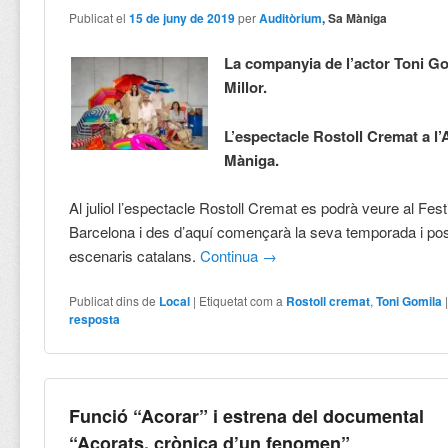
Publicat el
15 de juny de 2019
per
Auditòrium
, Sa Màniga
La companyia de l’actor Toni Go
Millor.
L’espectacle Rostoll Cremat a l’
Màniga.
Al juliol l’espectacle Rostoll Cremat es podrà veure al Fes
Barcelona i des d’aquí començarà la seva temporada i post
escenaris catalans.
Continua
→
Publicat dins de
Local
|
Etiquetat com a
Rostoll cremat
,
Toni Gomila
resposta
Funció “Acorar” i estrena del documental
“Acorats, crònica d’un fenomen”