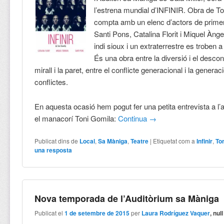
l’estrena mundial d’INFINIR. Obra de T
compta amb un elenc d’actors de prim
Santi Pons, Catalina Florit i Miquel Àng
indi sioux i un extraterrestre es troben a 
És una obra entre la diversió i el descon
mirall i la paret, entre el conflicte generacional i la genera
conflictes.
En aquesta ocasió hem pogut fer una petita entrevista a l’a
el manacorí Toni Gomila:
Continua
→
Publicat dins de
Local
,
Sa Màniga
,
Teatre
|
Etiquetat com a
Infinir
,
To
una resposta
Nova temporada de l’Auditòrium sa Màniga
Publicat el
1 de setembre de 2015
per
Laura Rodríguez Vaquer
, null