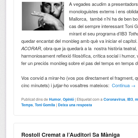
A vegades acudim a presentadors,
monologuistes externs i ens oblid
Mallorca, també n’hi ha de ben bo
cas del sempre interessant Toni Go
mirant el seu programa d’IB3
Toth
quedar encantat del monòleg amb què va iniciar el capítol.
ACORAR
, obra que ja quedarà a la nostra història teatral, 
harmoniosament reflexió filosòfica, crítica social i humor,
fer un preciós monòleg sobre el pas del temps en temps 
Vos convid a mirar-ho (vos pos directament el fragment, 
cinc minutets) i jutjar-ho vosaltres mateixos:
Continua
→
Publicat dins de
Humor
,
Opinió
|
Etiquetat com a
Coronavirus
,
IB3
,
m
Temps
,
Toni Gomila
|
Deixa una resposta
Rostoll Cremat a l’Auditori Sa Màniga