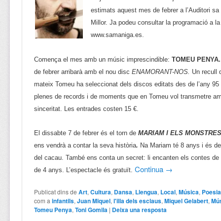
estimats aquest mes de febrer a l’Auditori s
Millor. Ja podeu consultar la programació a l
www.samaniga.es.
Comença el mes amb un músic imprescindible:
TOMEU PENYA.
de febrer arribarà amb el nou disc
ENAMORANT-NOS.
Un recull 
mateix Tomeu ha seleccionat dels discos editats des de l’any 95 f
plenes de records i de moments que en Tomeu vol transmetre amb
sinceritat. Les entrades costen 15 €.
El dissabte 7 de febrer és el torn de
MARIAM I ELS MONSTRE
ens vendrà a contar la seva història
.
Na Mariam té 8 anys i és de
del cacau. També ens conta un secret: li encanten els contes d
Continua
→
de 4 anys. L’espectacle és gratuït.
Publicat dins de
Art
,
Cultura
,
Dansa
,
Llengua
,
Local
,
Música
,
Poesi
com a
infantils
,
Juan Miquel
,
l'illa dels esclaus
,
Miquel Gelabert
,
Mú
Tomeu Penya
,
Toni Gomila
|
Deixa una resposta