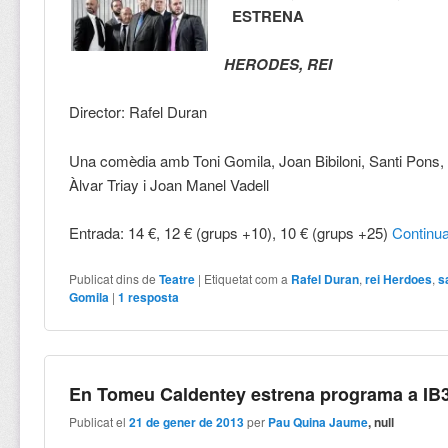
ESTRENA
HERODES, REI
Director: Rafel Duran
Una comèdia amb Toni Gomila, Joan Bibiloni, Santi Pons,
Àlvar Triay i Joan Manel Vadell
Entrada: 14 €, 12 € (grups +10), 10 € (grups +25)
Continu
Publicat dins de
Teatre
|
Etiquetat com a
Rafel Duran
,
rei Herdoes
,
s
Gomila
|
1
resposta
En Tomeu Caldentey estrena programa a IB
Publicat el
21 de gener de 2013
per
Pau Quina Jaume
, null