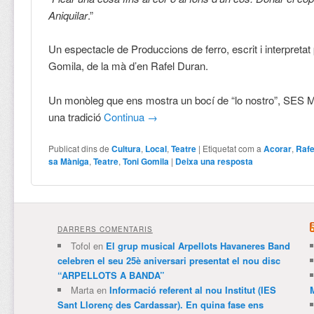
Aniquilar
.”
Un espectacle de Produccions de ferro, escrit i interpretat
Gomila, de la mà d’en Rafel Duran.
Un monòleg que ens mostra un bocí de “lo nostro”, SE
una tradició
Continua
→
Publicat dins de
Cultura
,
Local
,
Teatre
|
Etiquetat com a
Acorar
,
Rafe
sa Màniga
,
Teatre
,
Toni Gomila
|
Deixa una resposta
DARRERS COMENTARIS
Tofol
en
El grup musical Arpellots Havaneres Band
celebren el seu 25è aniversari presentat el nou disc
“ARPELLOTS A BANDA”
Marta
en
Informació referent al nou Institut (IES
Sant Llorenç des Cardassar). En quina fase ens