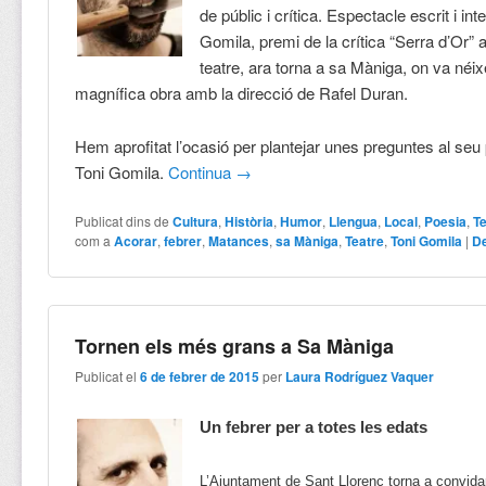
de públic i crítica. Espectacle escrit i int
Gomila, premi de la crítica “Serra d’Or” al
teatre, ara torna a sa Màniga, on va néi
magnífica obra amb la direcció de Rafel Duran.
Hem aprofitat l’ocasió per plantejar unes preguntes al seu
Toni Gomila.
Continua
→
Publicat dins de
Cultura
,
Història
,
Humor
,
Llengua
,
Local
,
Poesia
,
T
com a
Acorar
,
febrer
,
Matances
,
sa Màniga
,
Teatre
,
Toni Gomila
|
De
Tornen els més grans a Sa Màniga
Publicat el
6 de febrer de 2015
per
Laura Rodríguez Vaquer
Un febrer per a totes les edats
L’Ajuntament de Sant Llorenç torna a convida