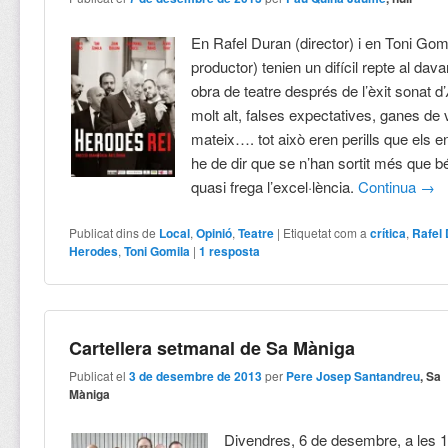
En Rafel Duran (director) i en Toni Gomi
productor) tenien un difícil repte al dav
obra de teatre després de l’èxit sonat d’
molt alt, falses expectatives, ganes de
mateix…. tot això eren perills que els e
he de dir que se n’han sortit més que b
quasi frega l’excel·lència.
Continua
→
Publicat dins de
Local
,
Opinió
,
Teatre
|
Etiquetat com a
crítica
,
Rafel
Herodes
,
Toni Gomila
|
1
resposta
Cartellera setmanal de Sa Màniga
Publicat el
3 de desembre de 2013
per
Pere Josep Santandreu
, Sa
Màniga
Divendres, 6 de desembre, a les