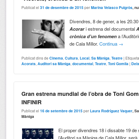
Publicat el
31 de desembre de 2015
per
Marina Velasco Puigròs
, nu
Divendres, 8 de gener, a les 20.30
Acorar
i estrena del documental
A
crònica d’un fenomen
a l’Auditò
de Cala Millor.
Continua
→
Publicat dins de
Cinema
,
Cultura
,
Local
,
Sa Màniga
,
Teatre
|
Etiquet
Acorats
,
Auditori sa Màniga
,
documental
,
Teatre
,
Toni Gomila
|
Dei
Gran estrena mundial de l’obra de Toni Gomi
INFINIR
Publicat el
16 de setembre de 2015
per
Laura Rodríguez Vaquer
, S
Màniga
El proper divendres 18 i dissabte 19 de
l’Auditori sa Màniga de Cala Millor, serà