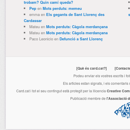
trobam? Quin camí queda?
Pep
en
Mots perduts: memeu
emma
en
Els gegants de Sant Llorenç des
Cardassar
Mateu
en
Mots perduts: Càgola merdançana
Mateu
en
Mots perduts: Càgola merdançana
Paco Leonicio
en
Defunció a Sant Llorenç
[Què és card.cat?]
[Contact
Podeu enviar els vostres escrits i fo
Els articles estan signats, i els comentaris
Card.cat
i tot el seu contingut està protegit per la llicencia
Creative Com
Publicació membre de
l'Associació 