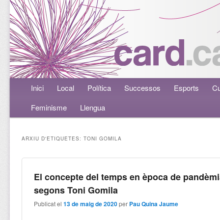
Menú principal
Inici
Aneu al contingut principal
Aneu al contingut secundari
Local
Política
Successos
Esports
Cu
Feminisme
Llengua
ARXIU D'ETIQUETES:
TONI GOMILA
El concepte del temps en època de pandèmi
segons Toni Gomila
Publicat el
13 de maig de 2020
per
Pau Quina Jaume