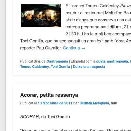
El llorencí Tomeu Caldentey
Pinxo
per dur el restaurant Molí d’en Bou
sèrie d’anys que conserva una estr
estrena programa avui dilluns, 21 
21.30 h. I ho fa molt ben acompany
Toni Gomila, que ha aconseguit un gran èxit amb l’obra
Ac
reporter Pau Cavaller.
Continua
→
Publicat dins de
Gastronomia
|
Etiquetat com a
cuina
,
gastronomia
,
Tomeu Caldentey
,
Toni Gomila
|
Deixa una resposta
Acorar, petita ressenya
Publicat el
10 d'octubre de 2011
per
Guillem Mesquida
, null
ACORAR
, de Toni Gomila
“
Ficar una cosa fins al cor o al fons d’un cos. Donar el cop