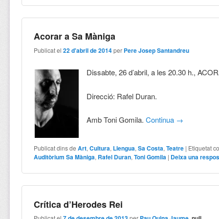
Acorar a Sa Màniga
Publicat el
22 d'abril de 2014
per
Pere Josep Santandreu
Dissabte, 26 d’abril, a les 20.30 h., ACO
Direcció: Rafel Duran.
Amb Toni Gomila.
Continua
→
Publicat dins de
Art
,
Cultura
,
Llengua
,
Sa Costa
,
Teatre
|
Etiquetat c
Auditòrium Sa Màniga
,
Rafel Duran
,
Toni Gomila
|
Deixa una respo
Crítica d’Herodes Rei
Publicat el
7 de desembre de 2013
per
Pau Quina Jaume
, null