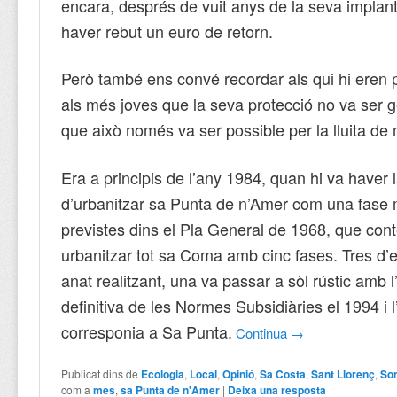
encara, després de vuit anys de la seva implan
haver rebut un euro de retorn.
Però també ens convé recordar als qui hi eren
als més joves que la seva protecció no va ser ge
que això només va ser possible per la lluita de 
Era a principis de l’any 1984, quan hi va haver 
d’urbanitzar sa Punta de n’Amer com una fase 
previstes dins el Pla General de 1968, que co
urbanitzar tot sa Coma amb cinc fases. Tres d’e
anat realitzant, una va passar a sòl rústic amb 
definitiva de les Normes Subsidiàries el 1994 i l’
corresponia a Sa Punta.
Continua
→
Publicat dins de
Ecologia
,
Local
,
Opinió
,
Sa Costa
,
Sant Llorenç
,
Son
com a
mes
,
sa Punta de n'Amer
|
Deixa una resposta