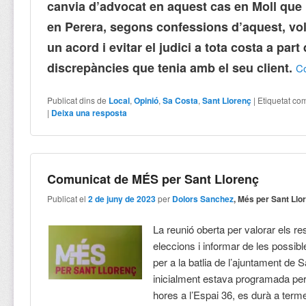
canvia d’advocat en aquest cas en Moll qu
en Perera, segons confessions d’aquest, voli
un acord i evitar el judici a tota costa a part
discrepàncies que tenia amb el seu client.
C
Publicat dins de
Local
,
Opinió
,
Sa Costa
,
Sant Llorenç
|
Etiquetat co
|
Deixa una resposta
Comunicat de MÉS per Sant Llorenç
Publicat el
2 de juny de 2023
per
Dolors Sanchez
, Més per Sant Llo
La reunió oberta per valorar els re
eleccions i informar de les possib
per a la batlia de l’ajuntament de 
inicialment estava programada per
hores a l’Espai 36, es durà a term