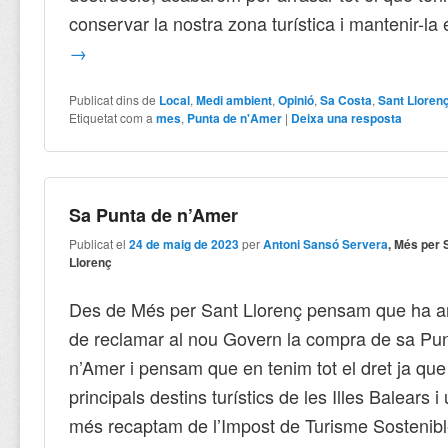
conservar la nostra zona turística i mantenir-la
→
Publicat dins de
Local
,
Medi ambient
,
Opinió
,
Sa Costa
,
Sant Lloren
Etiquetat com a
mes
,
Punta de n'Amer
|
Deixa una resposta
Sa Punta de n’Amer
Publicat el
24 de maig de 2023
per
Antoni Sansó Servera
, Més per 
Llorenç
Des de Més per Sant Llorenç pensam que ha arr
de reclamar al nou Govern la compra de sa Pu
n’Amer i pensam que en tenim tot el dret ja qu
principals destins turístics de les Illes Balears 
més recaptam de l’Impost de Turisme Sostenib