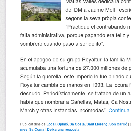
Matías Vallés dedica la con
del DM a Jaume Moll i escri
segons la seva pròpia confe
“Practique el contrabando m
falta administrativa, porque pagando era feliz y
sombrero cuando paso a ser delito”.
En el apogeo de su grupo Royaltur, la familia M
acumulaba una fortuna de 27.000 millones de 
Según la querella, este imperio le fue birlado 
Royaltur cambia de manos en 1993. La locura f
desnudo. Periodísticamente, se trataba de un a
había que nombrar a Cañellas, Matas, Sa Nost
March y otras instancias incómodas”.
Continu
Publicat dins de
Local
,
Opinió
,
Sa Costa
,
Sant Llorenç
,
Son Carrió
|
mes
,
Sa Coma
|
Deixa una resposta