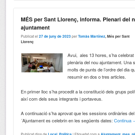
MÉS per Sant Llorenç, informa. Plenari del 
ajuntament
Publicat el
27 de juny de 2023
per
Tomàs Martínez
, Més per Sant
Llorenç
Avui, ales 13 hores, s’ha celebrat
plenària del nou ajuntament. Una
molts de punts de l’ordre del dia 
resumir en dos o tres articles.
En primer lloc s’ha procedit a la constitució dels grups pol
així com dels seus integrants i portaveus.
A continuació s’ha aprovat que les sessions ordinàries del 
´Ajuntament es celebrin en les següents dates:
Continua
Publicat dins de
Local
,
Política
|
Etiquetat com a
Ajuntament
,
mes
,
p