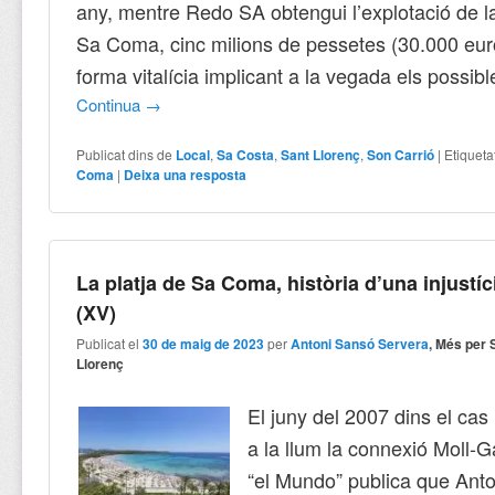
any, mentre Redo SA obtengui l’explotació de la
Sa Coma, cinc milions de pessetes (30.000 euro
forma vitalícia implicant a la vegada els possibl
Continua
→
Publicat dins de
Local
,
Sa Costa
,
Sant Llorenç
,
Son Carrió
|
Etiqueta
Coma
|
Deixa una resposta
La platja de Sa Coma, història d’una injustíc
(XV)
Publicat el
30 de maig de 2023
per
Antoni Sansó Servera
, Més per 
Llorenç
El juny del 2007 dins el cas
a la llum la connexió Moll-Ga
“el Mundo” publica que Ant