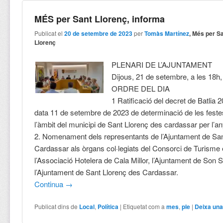
MÉS per Sant Llorenç, informa
Publicat el
20 de setembre de 2023
per
Tomàs Martínez
, Més per S
Llorenç
PLENARI DE L’AJUNTAMENT
Dijous, 21 de setembre, a les 18h,
ORDRE DEL DIA
1 Ratificació del decret de Batlia
data 11 de setembre de 2023 de determinació de les feste
l’àmbit del municipi de Sant Llorenç des cardassar per l’a
2. Nomenament dels representants de l’Ajuntament de San
Cardassar als òrgans col·legiats del Consorci de Turisme 
l’Associació Hotelera de Cala Millor, l’Ajuntament de Son S
l’Ajuntament de Sant Llorenç des Cardassar.
Continua
→
Publicat dins de
Local
,
Política
|
Etiquetat com a
mes
,
ple
|
Deixa una