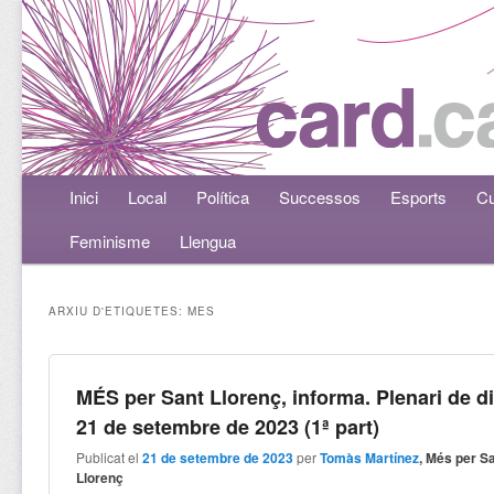
Menú principal
Inici
Aneu al contingut principal
Aneu al contingut secundari
Local
Política
Successos
Esports
Cu
Feminisme
Llengua
ARXIU D'ETIQUETES:
MES
MÉS per Sant Llorenç, informa. Plenari de d
21 de setembre de 2023 (1ª part)
Publicat el
21 de setembre de 2023
per
Tomàs Martínez
, Més per S
Llorenç