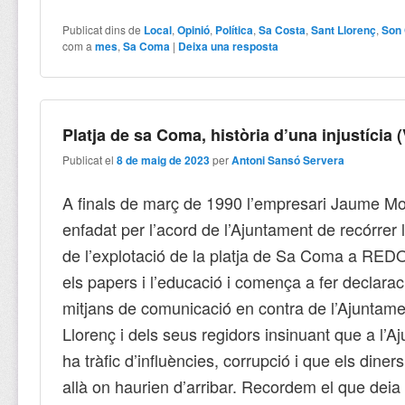
Publicat dins de
Local
,
Opinió
,
Política
,
Sa Costa
,
Sant Llorenç
,
Son 
com a
mes
,
Sa Coma
|
Deixa una resposta
Platja de sa Coma, història d’una injustícia (
Publicat el
8 de maig de 2023
per
Antoni Sansó Servera
A finals de març de 1990 l’empresari Jaume Mol
enfadat per l’acord de l’Ajuntament de recórrer
de l’explotació de la platja de Sa Coma a RED
els papers i l’educació i comença a fer declarac
mitjans de comunicació en contra de l’Ajuntam
Llorenç i dels seus regidors insinuant que a l’A
ha tràfic d’influències, corrupció i que els diner
allà on haurien d’arribar. Recordem el que deia d