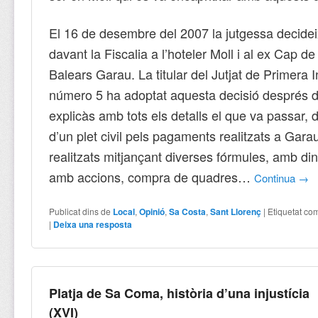
El 16 de desembre del 2007 la jutgessa decide
davant la Fiscalia a l’hoteler Moll i al ex Cap d
Balears Garau. La titular del Jutjat de Primera 
número 5 ha adoptat aquesta decisió després 
explicàs amb tots els detalls el que va passar, d
d’un plet civil pels pagaments realitzats a Gar
realitzats mitjançant diverses fórmules, amb di
amb accions, compra de quadres…
Continua
→
Publicat dins de
Local
,
Opinió
,
Sa Costa
,
Sant Llorenç
|
Etiquetat co
|
Deixa una resposta
Platja de Sa Coma, història d’una injustícia
(XVI)