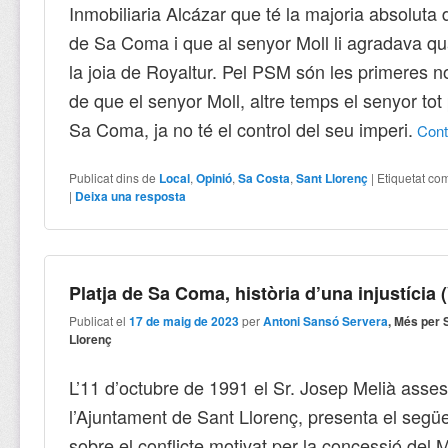
Inmobiliaria Alcázar que té la majoria absoluta
de Sa Coma i que al senyor Moll li agradava qu
la joia de Royaltur. Pel PSM són les primeres no
de que el senyor Moll, altre temps el senyor to
Sa Coma, ja no té el control del seu imperi.
Con
Publicat dins de
Local
,
Opinió
,
Sa Costa
,
Sant Llorenç
|
Etiquetat co
|
Deixa una resposta
Platja de Sa Coma, història d’una injustícia (
Publicat el
17 de maig de 2023
per
Antoni Sansó Servera
, Més per 
Llorenç
L’11 d’octubre de 1991 el Sr. Josep Melià asses
l’Ajuntament de Sant Llorenç, presenta el segü
sobre el conflicte motivat per la concessió del M