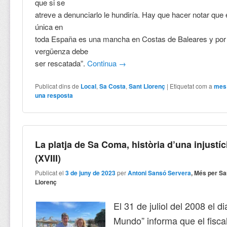
que si se
atreve a denunciarlo le hundiría. Hay que hacer notar que
única en
toda España es una mancha en Costas de Baleares y por
vergüenza debe
ser rescatada”.
Continua
→
Publicat dins de
Local
,
Sa Costa
,
Sant Llorenç
|
Etiquetat com a
mes
una resposta
La platja de Sa Coma, història d’una injustíc
(XVIII)
Publicat el
3 de juny de 2023
per
Antoni Sansó Servera
, Més per Sa
Llorenç
El 31 de juliol del 2008 el dia
Mundo” informa que el fisca