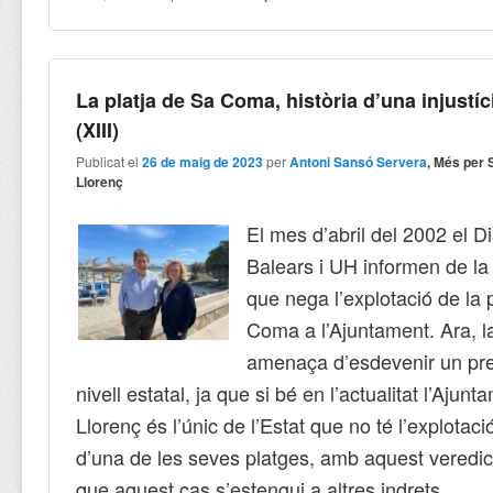
La platja de Sa Coma, història d’una injustíc
(XIII)
Publicat el
26 de maig de 2023
per
Antoni Sansó Servera
, Més per 
Llorenç
El mes d’abril del 2002 el Di
Balears i UH informen de la
que nega l’explotació de la 
Coma a l’Ajuntament. Ara, l
amenaça d’esdevenir un pr
nivell estatal, ja que si bé en l’actualitat l’Ajun
Llorenç és l’únic de l’Estat que no té l’explotaci
d’una de les seves platges, amb aquest veredic
que aquest cas s’estengui a altres indrets.