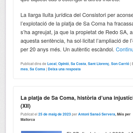
La llarga lluita jurídica del Consistori per acons
l’explotació de la platja de Sa Coma ha fracassat 
s’ha agreujat, ja que la propietat de Redo SA, a
aquesta sentència, ha sol·licitat l’ampliació de l
per 20 anys més. Un autèntic escàndol.
Conti
Publicat dins de
Local
,
Opinió
,
Sa Costa
,
Sant Llorenç
,
Son Carrió
|
mes
,
Sa Coma
|
Deixa una resposta
La platja de Sa Coma, història d’una injustíc
(XII)
Publicat el
25 de maig de 2023
per
Antoni Sansó Servera
, Més per
Mallorca