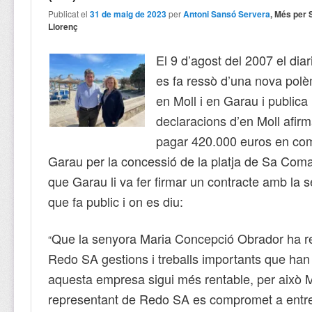
Publicat el
31 de maig de 2023
per
Antoni Sansó Servera
, Més per 
Llorenç
El 9 d’agost del 2007 el dia
es fa ressò d’una nova polè
en Moll i en Garau i publica
declaracions d’en Moll afir
pagar 420.000 euros en com
Garau per la concessió de la platja de Sa Coma
que Garau li va fer firmar un contracte amb la 
que fa public i on es diu:
Que la senyora Maria Concepció Obrador ha re
“
Redo SA gestions i treballs importants que han
aquesta empresa sigui més rentable, per això 
representant de Redo SA es compromet a entr