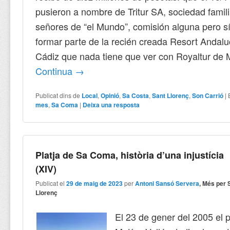
pusieron a nombre de Tritur SA, sociedad famil
señores de “el Mundo”, comisión alguna pero s
formar parte de la recién creada Resort Andal
Cádiz que nada tiene que ver con Royaltur de M
Continua
→
Publicat dins de
Local
,
Opinió
,
Sa Costa
,
Sant Llorenç
,
Son Carrió
|
mes
,
Sa Coma
|
Deixa una resposta
Platja de Sa Coma, història d’una injustícia
(XIV)
Publicat el
29 de maig de 2023
per
Antoni Sansó Servera
, Més per 
Llorenç
El 23 de gener del 2005 el p