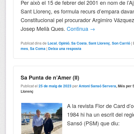
Per això el 15 de febrer del 2001 en nom de l’
Sant Llorenç, es formula recurs d’empara davan
Constitucional pel procurador Argimiro Vázquez i
Josep Melià Ques.
Continua
→
Publicat dins de
Local
,
Opinió
,
Sa Costa
,
Sant Llorenç
,
Son Carrió
|
mes
,
Sa Coma
|
Deixa una resposta
Sa Punta de n’Amer (II)
Publicat el
25 de maig de 2023
per
Antoni Sansó Servera
, Més per 
Llorenç
A la revista Flor de Card d’
1984 hi ha un escrit del reg
Sansó (PSM) que diu: