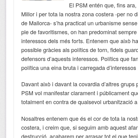
El PSM entén que, fins ara,
Millor i per tota la nostra zona costera -per no di
de Mallorca- s’ha practicat un urbanisme sense 
ple de favoritismes, on han predominat sempre 
interessos dels més forts. Entenem que això ha
possible gràcies als polítics de torn, fidels guar
defensors d’aquests interessos. Polítics que fan
política una eina bruta i carregada d’interessos 
Davant això i davant la covardia d’altres grups po
PSM vol manifestar clarament i públicament qu
totalment en contra de qualsevol urbanització a
Nosaltres entenem que és el cor de tota la nos
costera, i creim que, si seguim amb aquest afa
destrucció, acabarem per arrasar tot el que ten