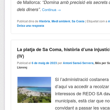
de Mallorca:
“Domina amb precisió els secrets d
.
dels diners”
Continua
→
Publicat dins de
Història
,
Medi ambient
,
Sa Costa
|
Etiquetat com a
Deixa una resposta
La platja de Sa Coma, història d’una injustíc
(IV)
Publicat el
6 de maig de 2023
per
Antoni Sansó Servera
, Més per S
Llorenç
Si l’administració costanera
d’aquí va accedir a recolzar
interessos de REDO SA dav
municipals, està clar que no
convidant a passar les vaca