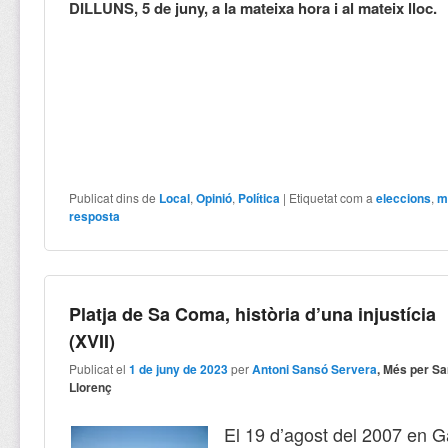
DILLUNS, 5 de juny, a la mateixa hora i al mateix lloc.
Publicat dins de
Local
,
Opinió
,
Política
|
Etiquetat com a
eleccions
,
m
resposta
Platja de Sa Coma, història d’una injustícia
(XVII)
Publicat el
1 de juny de 2023
per
Antoni Sansó Servera
, Més per Sa
Llorenç
El 19 d’agost del 2007 en 