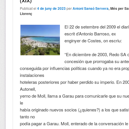
(XIX)
Publicat el
4 de juny de 2023
per
Antoni Sansó Servera
, Més per Sa
Llorenç
El 22 de setembre del 2009 el diar
escrit d’Antonio Barroso, ex
enginyer de Costes, on escriu:
“En diciembre de 2003, Redo SA o
concesión que prorrogaba su anter
conseguida por influencias políticas cuando ya no era prop
instalaciones
hoteleras posteriores por haber perdido su imperio. En 20
Autonell,
yerno de Moll, llama a Garau para comunicarle que su nu
le
había originado nuevos socios (¿quienes?) a los que satis
tanto no
podía pagar a Garau. Moll, enterado de la conversación le